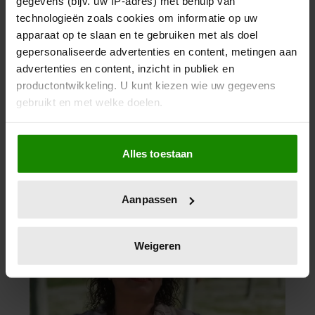
gegevens (bijv. uw IP-adres) met behulp van
technologieën zoals cookies om informatie op uw
apparaat op te slaan en te gebruiken met als doel
gepersonaliseerde advertenties en content, metingen aan
advertenties en content, inzicht in publiek en
productontwikkeling. U kunt kiezen wie uw gegevens
gebruikt en met welke doelen.
Als u het toestaat, willen we ook graag:
Alles toestaan
Informatie verzamelen over uw geografische
locatie, die tot een paar meter nauwkeurig kan zijn
Uw apparaat identificeren door het actief te
Aanpassen
scannen op specifieke eigenschappen (fingerprinting)
Lees meer over hoe uw persoonlijke gegevens worden
verwerkt en stel uw voorkeuren in het
detailgedeelte
in.
Weigeren
U kunt uw toestemming op elk moment wijzigen of
intrekken in de Cookieverklaring.
We gebruiken cookies om content en advertenties te