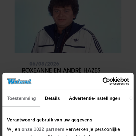
06/08/2026
ROXEANNE EN ANDRÉ HAZES
DENKEN TERUG AAN ‘KAPOT
ENGE’ HAZES-IMITATOR: ‘ECHT
NIET GOED BIJ JE PAASEI’
Toestemming
Details
Advertentie-instellingen
Ov
Verantwoord gebruik van uw gegevens
Wij en
onze 1022 partners
verwerken je persoonlijke