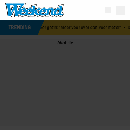
TRENDING
gul voor gezin: ‘Meer voor over dan voor mezelf’
•
De vakantiebest