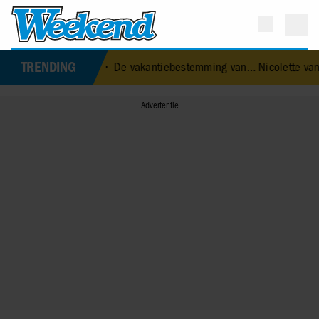
TRENDING
n voor mezelf’
•
De vakantiebestemming van… Nicolette van Dam