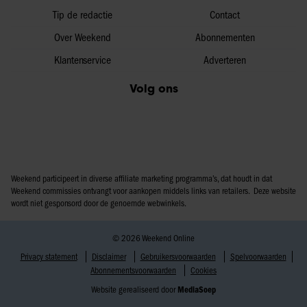
Tip de redactie
Contact
Over Weekend
Abonnementen
Klantenservice
Adverteren
Volg ons
Weekend participeert in diverse affiliate marketing programma’s, dat houdt in dat
Weekend commissies ontvangt voor aankopen middels links van retailers. Deze website
wordt niet gesponsord door de genoemde webwinkels.
© 2026 Weekend Online
Privacy statement
Disclaimer
Gebruikersvoorwaarden
Spelvoorwaarden
Abonnementsvoorwaarden
Cookies
Website gerealiseerd door
MediaSoep