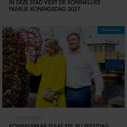
IN DÉZE STAD VIERT DE KONINKLIJKE
partners kunnen deze gegevens combineren met andere
FAMILIE KONINGSDAG 2027
informatie die u aan ze heeft verstrekt of die ze hebben
verzameld op basis van uw gebruik van hun services. U
gaat akkoord met onze cookies als u onze website blijft
Binnenkijken
gebruiken.
02/07/2026
KONINGSPAAR STAAT STIL BIJ FEESTDAG