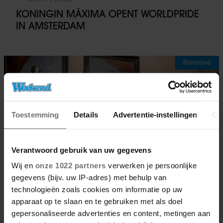
KONINGIN MÁXIMA OPENT WORLDPRIDE
IN AMSTERDAM
Binnenland
Toestemming
Details
Advertentie-instellingen
Ov
Verantwoord gebruik van uw gegevens
Wij en
onze 1022 partners
verwerken je persoonlijke
gegevens (bijv. uw IP-adres) met behulp van
technologieën zoals cookies om informatie op uw
apparaat op te slaan en te gebruiken met als doel
gepersonaliseerde advertenties en content, metingen aan
07/07/2026