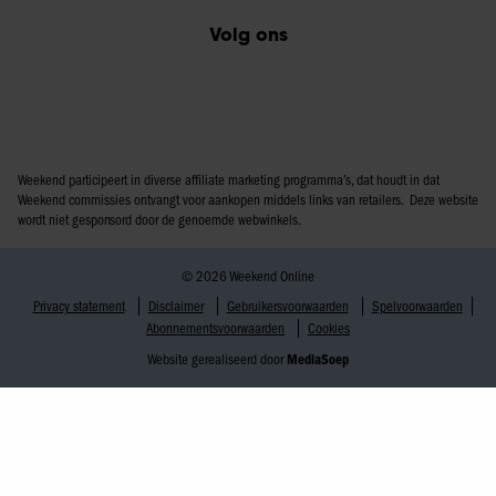
Volg ons
Weekend participeert in diverse affiliate marketing programma’s, dat houdt in dat
Weekend commissies ontvangt voor aankopen middels links van retailers. Deze website
wordt niet gesponsord door de genoemde webwinkels.
© 2026 Weekend Online
Privacy statement
Disclaimer
Gebruikersvoorwaarden
Spelvoorwaarden
Abonnementsvoorwaarden
Cookies
Website gerealiseerd door
MediaSoep