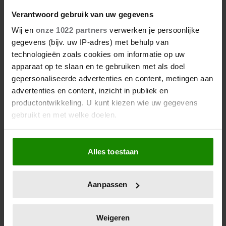
Verantwoord gebruik van uw gegevens
Wij en
onze 1022 partners
verwerken je persoonlijke
gegevens (bijv. uw IP-adres) met behulp van
technologieën zoals cookies om informatie op uw
06/08/2026
apparaat op te slaan en te gebruiken met als doel
ROXEANNE EN ANDRÉ HAZES
gepersonaliseerde advertenties en content, metingen aan
DENKEN TERUG AAN ‘KAPOT
advertenties en content, inzicht in publiek en
ENGE’ HAZES-IMITATOR: ‘ECHT
productontwikkeling. U kunt kiezen wie uw gegevens
NIET GOED BIJ JE PAASEI’
gebruikt en met welke doelen.
Als u het toestaat, willen we ook graag:
Alles toestaan
Informatie verzamelen over uw geografische
locatie, die tot een paar meter nauwkeurig kan zijn
Uw apparaat identificeren door het actief te
Aanpassen
scannen op specifieke eigenschappen (fingerprinting)
Lees meer over hoe uw persoonlijke gegevens worden
verwerkt en stel uw voorkeuren in het
detailgedeelte
in.
Weigeren