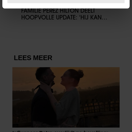
U kunt uw toestemming op elk moment wijzigen of
06/08/2026
intrekken in de Cookieverklaring.
FAMILIE PEREZ HILTON DEELT
HOOPVOLLE UPDATE: ‘HIJ KAN
We gebruiken cookies om content en advertenties te
COMMUNICEREN’
personaliseren, om functies voor social media te bieden
en om ons websiteverkeer te analyseren. Ook delen we
informatie over uw gebruik van onze site met onze
partners voor social media, adverteren en analyse. Deze
partners kunnen deze gegevens combineren met andere
informatie die u aan ze heeft verstrekt of die ze hebben
verzameld op basis van uw gebruik van hun services. U
gaat akkoord met onze cookies als u onze website blijft
gebruiken.