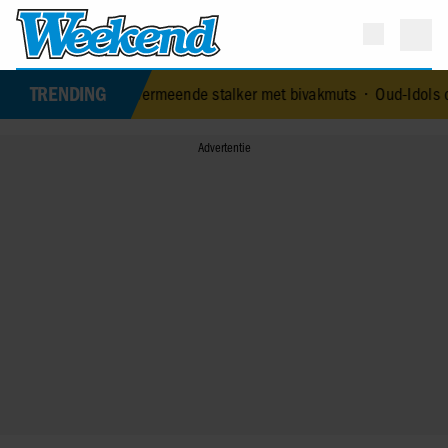
TRENDING
d door vermeende stalker met bivakmuts
•
Oud-Idols collega’s en J