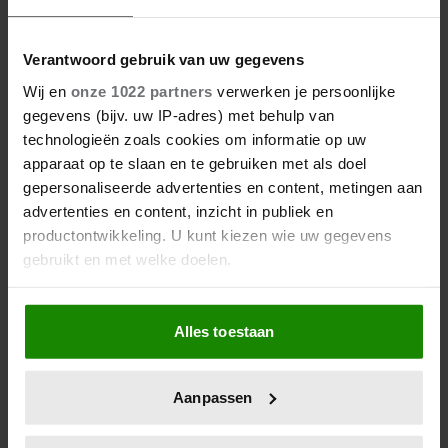
Verantwoord gebruik van uw gegevens
06/08/2026
Wij en
onze 1022 partners
verwerken je persoonlijke
ROXEANNE EN ANDRÉ HAZES
gegevens (bijv. uw IP-adres) met behulp van
DENKEN TERUG AAN ‘KAPOT
technologieën zoals cookies om informatie op uw
ENGE’ HAZES-IMITATOR: ‘ECHT
apparaat op te slaan en te gebruiken met als doel
NIET GOED BIJ JE PAASEI’
gepersonaliseerde advertenties en content, metingen aan
advertenties en content, inzicht in publiek en
productontwikkeling. U kunt kiezen wie uw gegevens
gebruikt en met welke doelen.
Als u het toestaat, willen we ook graag:
Alles toestaan
Informatie verzamelen over uw geografische
locatie, die tot een paar meter nauwkeurig kan zijn
Uw apparaat identificeren door het actief te
Aanpassen
scannen op specifieke eigenschappen (fingerprinting)
06/08/2026
Lees meer over hoe uw persoonlijke gegevens worden
FAMILIE PEREZ HILTON DEELT