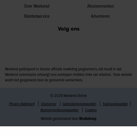
Over Weekend
Abonnementen
Klantenservice
Adverteren
Volg ons
Weekend participeert in diverse affiliate marketing programma’s, dat houdt in dat
Weekend commissies ontvangt voor aankopen middels links van retailers. Deze website
wordt niet gesponsord door de genoemde webwinkels.
© 2026 Weekend Online
Privacy statement
Disclaimer
Gebruikersvoorwaarden
Spelvoorwaarden
Abonnementsvoorwaarden
Cookies
Website gerealiseerd door
MediaSoep