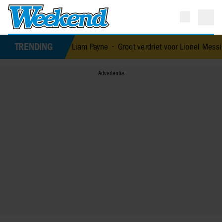
TRENDING
en van Liam Payne
•
Groot verdriet voor Lionel Messi: vader Jorge op