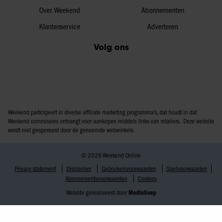
Over Weekend
Abonnementen
Klantenservice
Adverteren
Volg ons
Weekend participeert in diverse affiliate marketing programma’s, dat houdt in dat
Weekend commissies ontvangt voor aankopen middels links van retailers. Deze website
wordt niet gesponsord door de genoemde webwinkels.
© 2026 Weekend Online
Privacy statement
Disclaimer
Gebruikersvoorwaarden
Spelvoorwaarden
Abonnementsvoorwaarden
Cookies
Website gerealiseerd door
MediaSoep