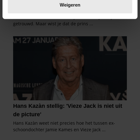
verwerkt en stel uw voorkeuren in het
detailgedeelte
in.
Weigeren
U kunt uw toestemming op elk moment wijzigen of
intrekken in de Cookieverklaring.
We gebruiken cookies om content en advertenties te
personaliseren, om functies voor social media te bieden
en om ons websiteverkeer te analyseren. Ook delen we
informatie over uw gebruik van onze site met onze
partners voor social media, adverteren en analyse. Deze
partners kunnen deze gegevens combineren met andere
informatie die u aan ze heeft verstrekt of die ze hebben
verzameld op basis van uw gebruik van hun services. U
gaat akkoord met onze cookies als u onze website blijft
gebruiken.