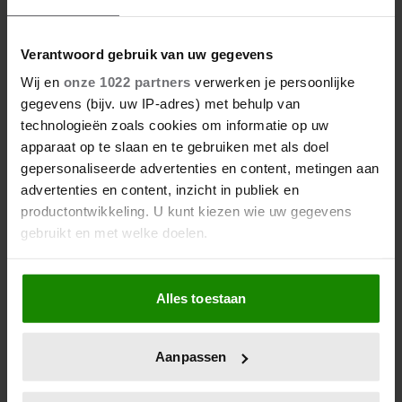
08/08/2026
DE VAKANTIEBESTEMMING VAN…
NICOLETTE VAN DAM
Verantwoord gebruik van uw gegevens
Wij en
onze 1022 partners
verwerken je persoonlijke
gegevens (bijv. uw IP-adres) met behulp van
technologieën zoals cookies om informatie op uw
apparaat op te slaan en te gebruiken met als doel
gepersonaliseerde advertenties en content, metingen aan
advertenties en content, inzicht in publiek en
productontwikkeling. U kunt kiezen wie uw gegevens
gebruikt en met welke doelen.
Als u het toestaat, willen we ook graag:
Alles toestaan
Informatie verzamelen over uw geografische
locatie, die tot een paar meter nauwkeurig kan zijn
Uw apparaat identificeren door het actief te
Aanpassen
scannen op specifieke eigenschappen (fingerprinting)
Lees meer over hoe uw persoonlijke gegevens worden