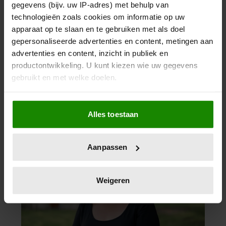
gegevens (bijv. uw IP-adres) met behulp van
technologieën zoals cookies om informatie op uw
apparaat op te slaan en te gebruiken met als doel
gepersonaliseerde advertenties en content, metingen aan
advertenties en content, inzicht in publiek en
productontwikkeling. U kunt kiezen wie uw gegevens
gebruikt en met welke doelen.
Als u het toestaat, willen we ook graag:
Alles toestaan
Informatie verzamelen over uw geografische
locatie, die tot een paar meter nauwkeurig kan zijn
Uw apparaat identificeren door het actief te
Aanpassen
scannen op specifieke eigenschappen (fingerprinting)
Lees meer over hoe uw persoonlijke gegevens worden
verwerkt en stel uw voorkeuren in het
detailgedeelte
in.
Weigeren
U kunt uw toestemming op elk moment wijzigen of
intrekken in de Cookieverklaring.