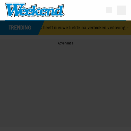
TRENDING
 Geluk heeft nieuwe liefde na verbroken verloving
•
Voormalig prins