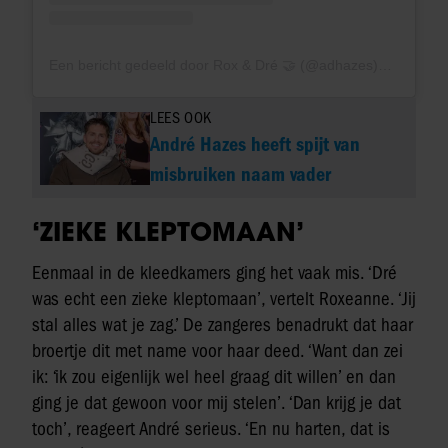
Een bericht gedeeld door Rox & Dré 🤝 (@adhazes)
LEES OOK
André Hazes heeft spijt van
misbruiken naam vader
‘ZIEKE KLEPTOMAAN’
Eenmaal in de kleedkamers ging het vaak mis. ‘Dré
was echt een zieke kleptomaan’, vertelt Roxeanne. ‘Jij
stal alles wat je zag.’ De zangeres benadrukt dat haar
broertje dit met name voor haar deed. ‘Want dan zei
ik: ‘ik zou eigenlijk wel heel graag dit willen’ en dan
ging je dat gewoon voor mij stelen’. ‘Dan krijg je dat
toch’, reageert André serieus. ‘En nu harten, dat is