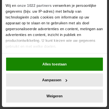
ONTKENT HUWELIJKSPROBLEMEN
Wij en
onze 1022 partners
verwerken je persoonlijke
gegevens (bijv. uw IP-adres) met behulp van
technologieën zoals cookies om informatie op uw
apparaat op te slaan en te gebruiken met als doel
gepersonaliseerde advertenties en content, metingen aan
advertenties en content, inzicht in publiek en
productontwikkeling. U kunt kiezen wie uw gegevens
gebruikt en met welke doelen.
Als u het toestaat, willen we ook graag:
Alles toestaan
Informatie verzamelen over uw geografische
07/08/2026
locatie, die tot een paar meter nauwkeurig kan zijn
JURRE GELUK HEEFT NIEUWE
Uw apparaat identificeren door het actief te
LIEFDE NA VERBROKEN
Aanpassen
scannen op specifieke eigenschappen (fingerprinting)
VERLOVING
Lees meer over hoe uw persoonlijke gegevens worden
verwerkt en stel uw voorkeuren in het
detailgedeelte
in.
Weigeren
U kunt uw toestemming op elk moment wijzigen of
intrekken in de Cookieverklaring.