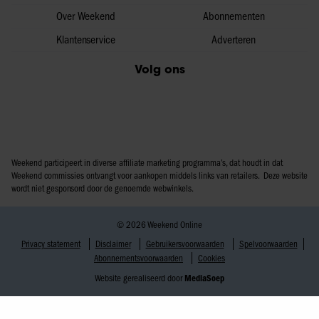
Over Weekend
Abonnementen
Klantenservice
Adverteren
Volg ons
Weekend participeert in diverse affiliate marketing programma’s, dat houdt in dat
Weekend commissies ontvangt voor aankopen middels links van retailers. Deze website
wordt niet gesponsord door de genoemde webwinkels.
© 2026 Weekend Online
Privacy statement
Disclaimer
Gebruikersvoorwaarden
Spelvoorwaarden
Abonnementsvoorwaarden
Cookies
Website gerealiseerd door
MediaSoep