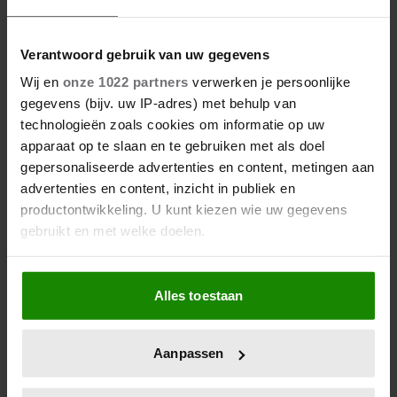
BIJ LATEN’
Verantwoord gebruik van uw gegevens
Wij en
onze 1022 partners
verwerken je persoonlijke
gegevens (bijv. uw IP-adres) met behulp van
technologieën zoals cookies om informatie op uw
apparaat op te slaan en te gebruiken met als doel
gepersonaliseerde advertenties en content, metingen aan
advertenties en content, inzicht in publiek en
productontwikkeling. U kunt kiezen wie uw gegevens
gebruikt en met welke doelen.
Als u het toestaat, willen we ook graag:
Alles toestaan
Informatie verzamelen over uw geografische
locatie, die tot een paar meter nauwkeurig kan zijn
Uw apparaat identificeren door het actief te
Aanpassen
scannen op specifieke eigenschappen (fingerprinting)
Lees meer over hoe uw persoonlijke gegevens worden