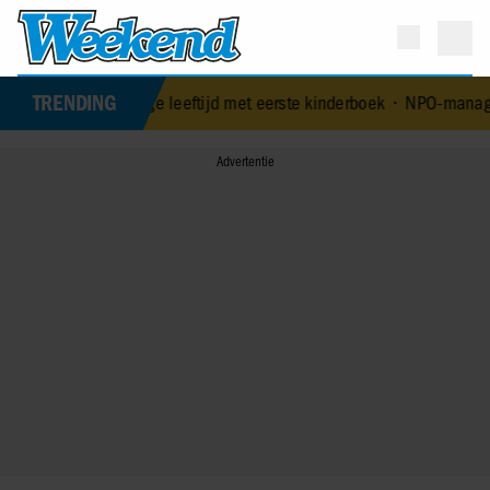
TRENDING
4-jarige leeftijd met eerste kinderboek
•
NPO-manager Menno de Boer