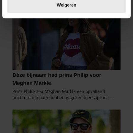
verwerkt en stel uw voorkeuren in het
detailgedeelte
in.
Weigeren
U kunt uw toestemming op elk moment wijzigen of
intrekken in de Cookieverklaring.
We gebruiken cookies om content en advertenties te
personaliseren, om functies voor social media te bieden
en om ons websiteverkeer te analyseren. Ook delen we
informatie over uw gebruik van onze site met onze
partners voor social media, adverteren en analyse. Deze
partners kunnen deze gegevens combineren met andere
informatie die u aan ze heeft verstrekt of die ze hebben
verzameld op basis van uw gebruik van hun services. U
gaat akkoord met onze cookies als u onze website blijft
gebruiken.