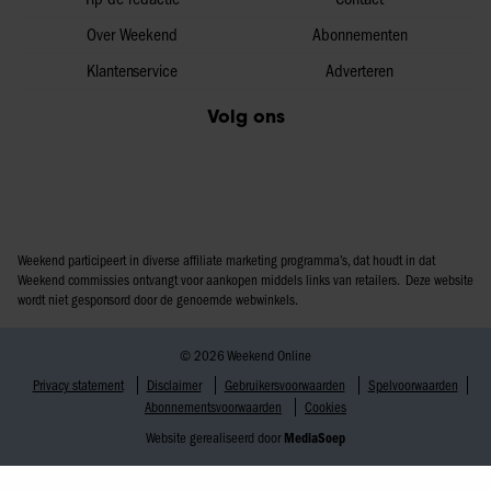
Over Weekend
Abonnementen
Klantenservice
Adverteren
Volg ons
Weekend participeert in diverse affiliate marketing programma’s, dat houdt in dat
Weekend commissies ontvangt voor aankopen middels links van retailers. Deze website
wordt niet gesponsord door de genoemde webwinkels.
© 2026 Weekend Online
Privacy statement
Disclaimer
Gebruikersvoorwaarden
Spelvoorwaarden
Abonnementsvoorwaarden
Cookies
Website gerealiseerd door
MediaSoep