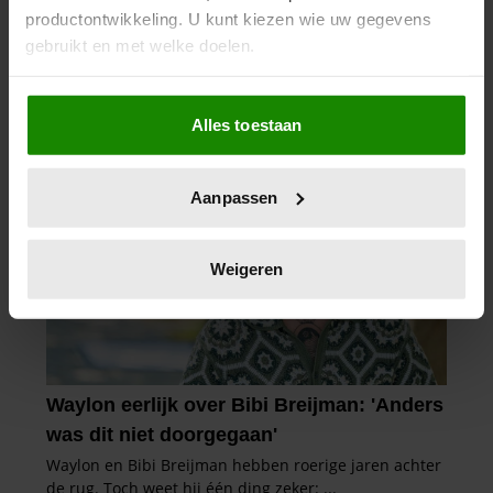
productontwikkeling. U kunt kiezen wie uw gegevens
gebruikt en met welke doelen.
Als u het toestaat, willen we ook graag:
Alles toestaan
Informatie verzamelen over uw geografische
locatie, die tot een paar meter nauwkeurig kan zijn
Uw apparaat identificeren door het actief te
Aanpassen
scannen op specifieke eigenschappen (fingerprinting)
Lees meer over hoe uw persoonlijke gegevens worden
verwerkt en stel uw voorkeuren in het
detailgedeelte
in.
Weigeren
U kunt uw toestemming op elk moment wijzigen of
intrekken in de Cookieverklaring.
We gebruiken cookies om content en advertenties te
personaliseren, om functies voor social media te bieden
en om ons websiteverkeer te analyseren. Ook delen we
informatie over uw gebruik van onze site met onze
partners voor social media, adverteren en analyse. Deze