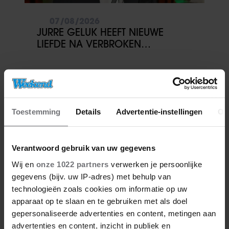
07/08/2026
JURRE GELUK HEEFT NIEUWE
LIEFDE NA VERBROKEN
VERLOVING
Toestemming
Details
Advertentie-instellingen
Ov
Verantwoord gebruik van uw gegevens
Wij en
onze 1022 partners
verwerken je persoonlijke
gegevens (bijv. uw IP-adres) met behulp van
technologieën zoals cookies om informatie op uw
apparaat op te slaan en te gebruiken met als doel
gepersonaliseerde advertenties en content, metingen aan
advertenties en content, inzicht in publiek en