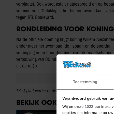
verplaatst. Ook wordt asfalt natgesproeid en op bep
verminderen. ‘Gelukkig is het binnen overal koel, zeke
tegen RTL Boulevard.
RONDLEIDING VOOR KONING
Na de officiële opening krijgt koning Willem-Alexande
onder meer het zwembad, de ijsbaan en de sporthal. O
verenigingen en hoort hij meer over de maatschappeli
verbouwing van 80 miljoen euro vernieuwd tot een gro
uit de regio.
Toestemming
Tekst gaat verder onder de video.
Verantwoord gebruik van u
BEKIJK OOK:
Wij en
onze 1022 partners
v
cookies om informatie op uw 