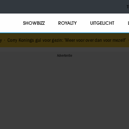
T
SHOWBIZZ
ROYALTY
UITGELICHT
l voor gezin: ‘Meer voor over dan voor mezelf’
•
De vakantiebestem