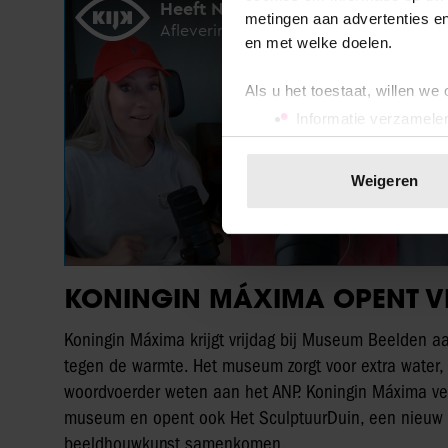
metingen aan advertenties en
en met welke doelen.
Als u het toestaat, willen we
Informatie verzamelen
Uw apparaat identific
Lees meer over hoe uw perso
Weigeren
toestemming op elk moment wi
We gebruiken cookies om cont
websiteverkeer te analyseren
KONINGIN MÁXIMA OPENT 
media, adverteren en analys
verstrekt of die ze hebben v
Koningin Máxima krijgt vrijdag bij Museum Beelden 
onze website blijft gebruiken.
tegen de warmte. Het museum zorgt voor extra water,
woordvoerder weten aan het ANP. Koningin Máxima ver
museum en opent ook Het SculptuurDuin, een nieuw bu
beeldhouwkunst samenkomen.