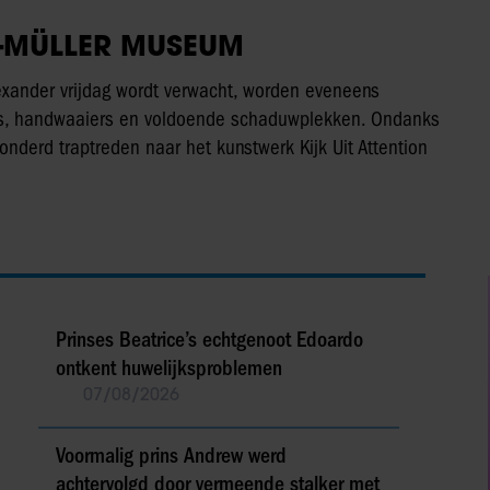
R-MÜLLER MUSEUM
exander vrijdag wordt verwacht, worden eveneens
ls, handwaaiers en voldoende schaduwplekken. Ondanks
nderd traptreden naar het kunstwerk Kijk Uit Attention
Prinses Beatrice’s echtgenoot Edoardo
ontkent huwelijksproblemen
07/08/2026
Voormalig prins Andrew werd
achtervolgd door vermeende stalker met