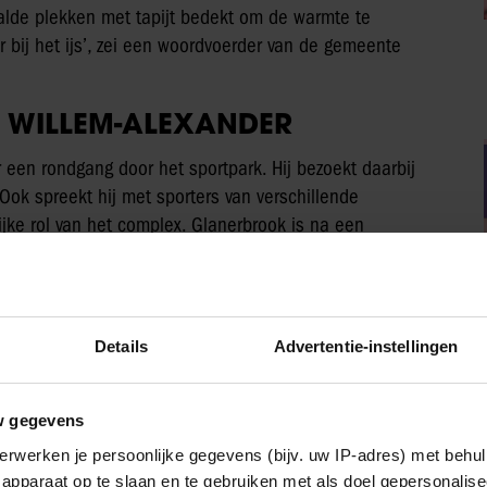
aalde plekken met tapijt bedekt om de warmte te
r bij het ijs’, zei een woordvoerder van de gemeente
 WILLEM-ALEXANDER
r een rondgang door het sportpark. Hij bezoekt daarbij
ok spreekt hij met sporters van verschillende
jke rol van het complex. Glanerbrook is na een
ot sportcentrum voor zowel topsporters als recreanten
Details
Advertentie-instellingen
w gegevens
erwerken je persoonlijke gegevens (bijv. uw IP-adres) met behul
apparaat op te slaan en te gebruiken met als doel gepersonalise