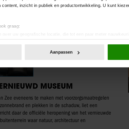
 content, inzicht in publiek en productontwikkeling. U kunt kiez
 ook graag:
 over uw geografische locatie, die tot een paar meter nauwkeuri
eren door het actief te scannen op specifieke eigenschappen (fing
onlijke gegevens worden verwerkt en stel uw voorkeuren in he
Aanpassen
jzigen of intrekken in de Cookieverklaring.
ent en advertenties te personaliseren, om functies voor social
. Ook delen we informatie over uw gebruik van onze site met on
VERNIEUWD MUSEUM
e. Deze partners kunnen deze gegevens combineren met andere i
erzameld op basis van uw gebruik van hun services. U gaat akk
aan Zee eveneens te maken met voorzorgsmaatregelen
 zonnebrand en plekken in de schaduw, liet een
richt daar de officiële heropening van het vernieuwde
itenterrein waar natuur, architectuur en