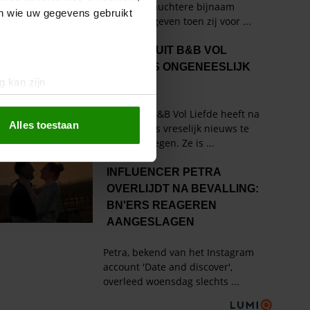
en wie uw gegevens gebruikt
g kan zijn
erprinting)
t
detailgedeelte
in. U kunt uw
Alles toestaan
 media te bieden en om ons
ze partners voor social
nformatie die u aan ze heeft
oord met onze cookies als u