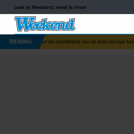
Lees je Weekend, weet je meer
TRENDING
royal die terechtstond voor de dood van haar baby
•
Corry Konings gu