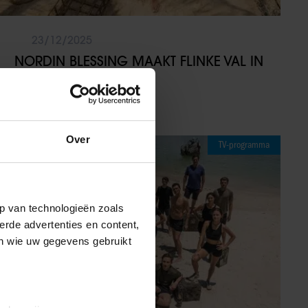
23/12/2025
NORDIN BLESSING MAAKT FLINKE VAL IN
EXPEDITIE ROBINSON
Over
TV-programma
p van technologieën zoals
erde advertenties en content,
en wie uw gegevens gebruikt