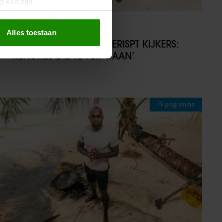
g kan zijn
erprinting)
t
detailgedeelte
in. U kunt uw
08/12/2025
Alles toestaan
EXPEDITIE ROBINSON BERISPT KIJKERS:
‘REACTIES DIE TE VER GAAN’
 media te bieden en om ons
ze partners voor social
nformatie die u aan ze heeft
oord met onze cookies als u
TV-programma