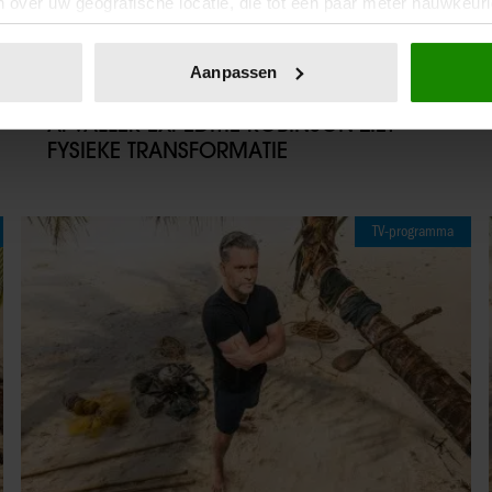
 over uw geografische locatie, die tot een paar meter nauwkeuri
eren door het actief te scannen op specifieke eigenschappen (fing
onlijke gegevens worden verwerkt en stel uw voorkeuren in he
08/12/2025
Aanpassen
jzigen of intrekken in de Cookieverklaring.
NA EMOTIONELE EILANDRAAD:
AFVALLER EXPEDITIE ROBINSON ZIET
ent en advertenties te personaliseren, om functies voor social
FYSIEKE TRANSFORMATIE
. Ook delen we informatie over uw gebruik van onze site met on
e. Deze partners kunnen deze gegevens combineren met andere i
erzameld op basis van uw gebruik van hun services. U gaat akk
TV-programma