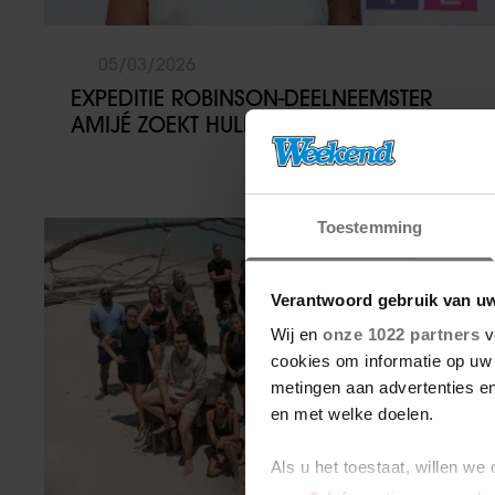
05/03/2026
EXPEDITIE ROBINSON-DEELNEEMSTER
AMIJÉ ZOEKT HULP NA ONLINE HAAT
Toestemming
TV-programma
Verantwoord gebruik van u
Wij en
onze 1022 partners
v
cookies om informatie op uw 
metingen aan advertenties en
en met welke doelen.
Als u het toestaat, willen we