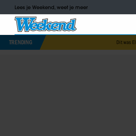
Lees je Weekend, weet je meer
TRENDING
Dit was Elizabeth A