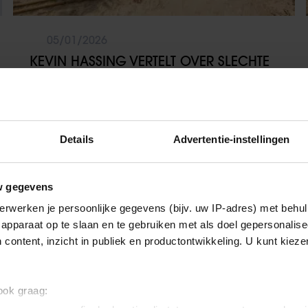
05/01/2026
KEVIN HASSING VERTELT OVER SLECHTE
RELATIE TUSSEN KANDIDATEN EXPEDITIE
ROBINSON
Details
Advertentie-instellingen
TV-programma
w gegevens
erwerken je persoonlijke gegevens (bijv. uw IP-adres) met behul
apparaat op te slaan en te gebruiken met als doel gepersonalise
 content, inzicht in publiek en productontwikkeling. U kunt kiez
 ook graag: