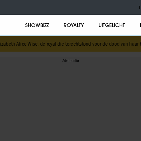
T
SHOWBIZZ
ROYALTY
UITGELICHT
lice Wise, de royal die terechtstond voor de dood van haar baby
•
Co