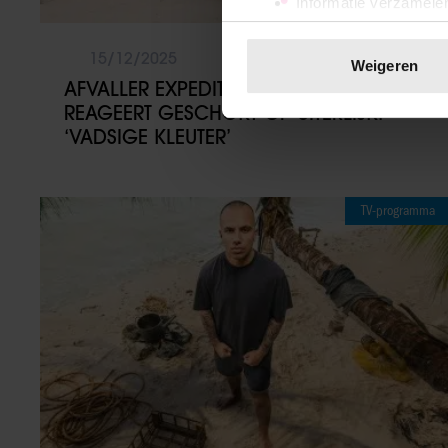
Informatie verzamelen
Uw apparaat identific
Lees meer over hoe uw perso
15/12/2025
Weigeren
toestemming op elk moment wi
AFVALLER EXPEDITIE ROBINSON
REAGEERT GESCHOKT OP UITERLIJK:
We gebruiken cookies om cont
‘VADSIGE KLEUTER’
websiteverkeer te analyseren
media, adverteren en analys
verstrekt of die ze hebben v
TV-programma
onze website blijft gebruiken.