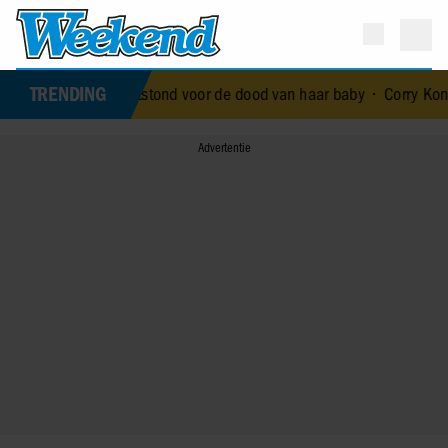
TRENDING
royal die terechtstond voor de dood van haar baby
•
Corry Konings gu