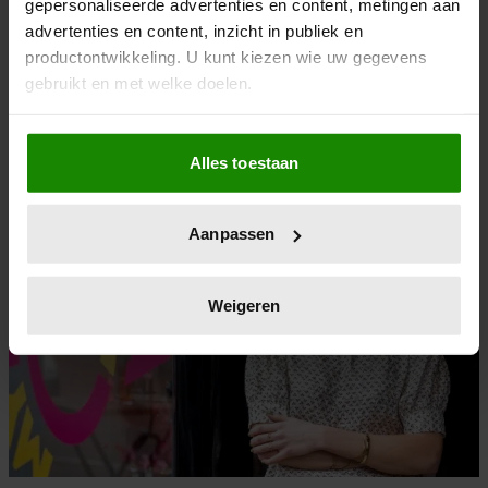
gepersonaliseerde advertenties en content, metingen aan
advertenties en content, inzicht in publiek en
27/02/2026
productontwikkeling. U kunt kiezen wie uw gegevens
DÍT IS HOE PRINSES LAURENTIEN HAAR
gebruikt en met welke doelen.
DOCHTER ELOISE STEUNT
Als u het toestaat, willen we ook graag:
Alles toestaan
Informatie verzamelen over uw geografische
Royalty
locatie, die tot een paar meter nauwkeurig kan zijn
Uw apparaat identificeren door het actief te
Aanpassen
scannen op specifieke eigenschappen (fingerprinting)
Lees meer over hoe uw persoonlijke gegevens worden
verwerkt en stel uw voorkeuren in het
detailgedeelte
in.
Weigeren
U kunt uw toestemming op elk moment wijzigen of
intrekken in de Cookieverklaring.
We gebruiken cookies om content en advertenties te
personaliseren, om functies voor social media te bieden
en om ons websiteverkeer te analyseren. Ook delen we
informatie over uw gebruik van onze site met onze