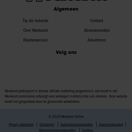
Algemeen
Tip de redactie
Contact
Over Weekend
Abonnementen
Klantenservice
Adverteren
Volg ons
Weekend participeert in diverse affiliate marketing programma’s, dat houdt in dat
Weekend commissies ontvangt voor aankopen middels links van retailers. Deze website
wordt niet gesponsord door de genoemde webwinkels.
© 2026 Weekend Online
Privacy statement
Disclaimer
Gebruikersvoorwaarden
Spelvoorwaarden
Abonnementsvoorwaarden
Cookies