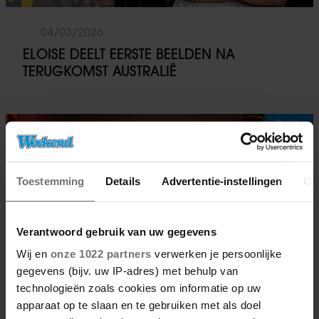
04/03/2026
ELOISE DEELT EERSTE BEELDEN NA
TERUGKOMST AUSTRALIË
Royalty
Toestemming
Details
Advertentie-instellingen
Ov
Verantwoord gebruik van uw gegevens
Wij en
onze 1022 partners
verwerken je persoonlijke
gegevens (bijv. uw IP-adres) met behulp van
technologieën zoals cookies om informatie op uw
apparaat op te slaan en te gebruiken met als doel