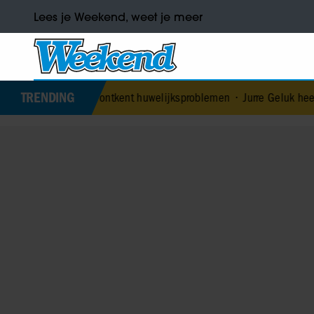
Lees je Weekend, weet je meer
TRENDING
oardo ontkent huwelijksproblemen
•
Jurre Geluk heeft nieuwe liefde