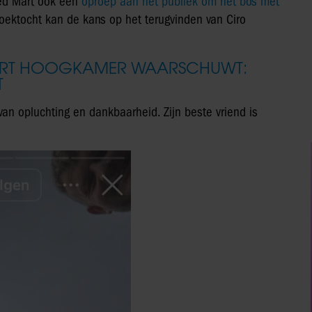
ed Mart ook een
oproep aan het publiek om het bos met
zoektocht kan de kans op het terugvinden van Ciro
RT HOOGKAMER WAARSCHUWT:
T
van opluchting en dankbaarheid. Zijn beste vriend is