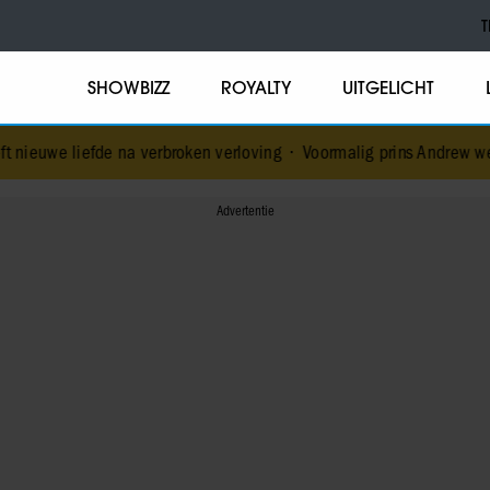
T
SHOWBIZZ
ROYALTY
UITGELICHT
 na verbroken verloving
•
Voormalig prins Andrew werd achtervolgd 