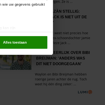
en wie uw gegevens gebruikt
g kan zijn
erprinting)
t
detailgedeelte
in. U kunt uw
Alles toestaan
 media te bieden en om ons
ze partners voor social
nformatie die u aan ze heeft
oord met onze cookies als u