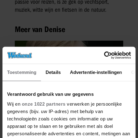
passie voor reizen, is ze gek op vechtsport,
muziek, witte wijn en fietsen in de natuur.
Meer van Denise
Toestemming
Details
Advertentie-instellingen
Ov
Verantwoord gebruik van uw gegevens
Wij en
onze 1022 partners
verwerken je persoonlijke
gegevens (bijv. uw IP-adres) met behulp van
27/04/2026
DE KONING IS JARIG: DEZE
technologieën zoals cookies om informatie op uw
PORTRETTEN VAN WILLEM-
apparaat op te slaan en te gebruiken met als doel
ALEXANDER WIL JE NIET MISSEN
gepersonaliseerde advertenties en content, metingen aan