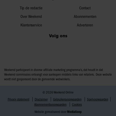
Tip de redactie
Contact
Over Weekend
Abonnementen
Klantenservice
Adverteren
Volg ons
Weekend participeert in diverse affiliate marketing programma’s, dat houdt in dat
Weekend commissies ontvangt voor aankopen middels links van retailers. Deze website
wordt niet gesponsord door de genoemde webwinkels.
© 2026 Weekend Online
Privacy statement
Disclaimer
Gebruikersvoorwaarden
Spelvoorwaarden
Abonnementsvoorwaarden
Cookies
Website gerealiseerd door
MediaSoep