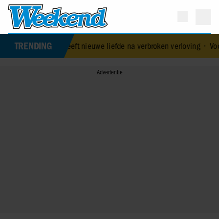
TRENDING
k heeft nieuwe liefde na verbroken verloving
•
Voormalig prins Andr