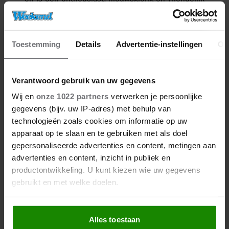
persoon met een enorme wanderlust. Naast haar
passie voor reizen, is ze gek op vechtsport,
muziek, witte wijn en fietsen in de natuur.
Toestemming
Details
Advertentie-instellingen
Ov
Meer van Denise
Verantwoord gebruik van uw gegevens
Wij en
onze 1022 partners
verwerken je persoonlijke
gegevens (bijv. uw IP-adres) met behulp van
technologieën zoals cookies om informatie op uw
apparaat op te slaan en te gebruiken met als doel
gepersonaliseerde advertenties en content, metingen aan
advertenties en content, inzicht in publiek en
productontwikkeling. U kunt kiezen wie uw gegevens
gebruikt en met welke doelen.
Als u het toestaat, willen we ook graag:
27/04/2026
DE KONING IS JARIG: DEZE
Alles toestaan
Informatie verzamelen over uw geografische