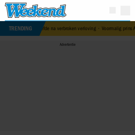
TRENDING
we liefde na verbroken verloving
•
Voormalig prins Andrew werd ach