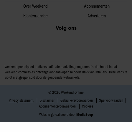
Over Weekend
Abonnementen
Klantenservice
Adverteren
Volg ons
Weekend participeert in diverse affiliate marketing programma’s, dat houdt in dat
Weekend commissies ontvangt voor aankopen middels links van retailers. Deze website
wordt niet gesponsord door de genoemde webwinkels.
© 2026 Weekend Online
Privacy statement
Disclaimer
Gebruikersvoorwaarden
Spelvoorwaarden
Abonnementsvoorwaarden
Cookies
Website gerealiseerd door
MediaSoep