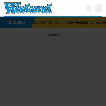
TRENDING
tstond voor de dood van haar baby
•
Corry Konings gul voor gezin: ‘M