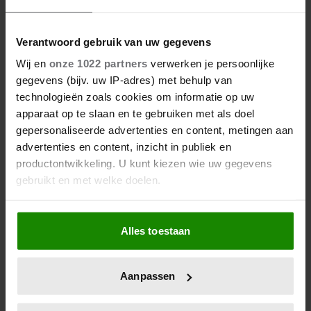
Verantwoord gebruik van uw gegevens
Wij en
onze 1022 partners
verwerken je persoonlijke
gegevens (bijv. uw IP-adres) met behulp van
technologieën zoals cookies om informatie op uw
apparaat op te slaan en te gebruiken met als doel
17/02/2026
gepersonaliseerde advertenties en content, metingen aan
advertenties en content, inzicht in publiek en
JUTTA LEERDAM OVER
productontwikkeling. U kunt kiezen wie uw gegevens
PRIMADONNA-UITSPRAAK JOHAN
gebruikt en met welke doelen.
DERKSEN: ‘DOET MIJ NIKS’
Als u het toestaat, willen we ook graag:
Alles toestaan
Informatie verzamelen over uw geografische
Sport
locatie, die tot een paar meter nauwkeurig kan zijn
Uw apparaat identificeren door het actief te
Aanpassen
scannen op specifieke eigenschappen (fingerprinting)
Lees meer over hoe uw persoonlijke gegevens worden