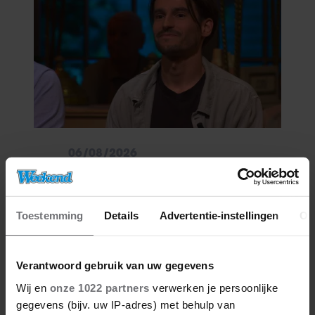
06/08/2026
VICTOR VLAM BEKRITISEERT TIM
NIEHE NA DUIDELIJKE GRENS
OVER VADER IVO: ‘EEN BEETJE
ONSYMPATHIEK’
Toestemming
Details
Advertentie-instellingen
Ov
Verantwoord gebruik van uw gegevens
Wij en
onze 1022 partners
verwerken je persoonlijke
gegevens (bijv. uw IP-adres) met behulp van