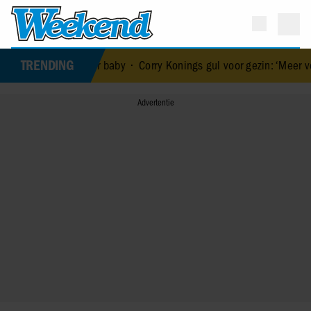
TRENDING
n haar baby
•
Corry Konings gul voor gezin: ‘Meer voor over dan voo