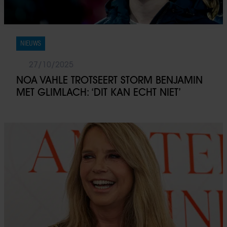
We gebruiken cookies om content en advertenties te
personaliseren, om functies voor social media te bieden
en om ons websiteverkeer te analyseren. Ook delen we
informatie over uw gebruik van onze site met onze
NIEUWS
partners voor social media, adverteren en analyse. Deze
partners kunnen deze gegevens combineren met andere
27/10/2025
informatie die u aan ze heeft verstrekt of die ze hebben
NOA VAHLE TROTSEERT STORM BENJAMIN
verzameld op basis van uw gebruik van hun services. U
MET GLIMLACH: ‘DIT KAN ECHT NIET’
gaat akkoord met onze cookies als u onze website blijft
gebruiken.