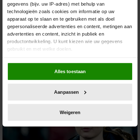
gegevens (bijv. uw IP-adres) met behulp van
technologieën zoals cookies om informatie op uw
apparaat op te slaan en te gebruiken met als doel
gepersonaliseerde advertenties en content, metingen aan
SHOWBUZZ
advertenties en content, inzicht in publiek en
productontwikkeling. U kunt kiezen wie uw gegevens
23/12/2025
gebruikt en met welke doelen.
NOA VAHLE FELICITEERT VOETBALLER PER
ONGELUK MET ‘VERBRANDING’ ZOON
Als u het toestaat, willen we ook graag:
Alles toestaan
Informatie verzamelen over uw geografische
locatie, die tot een paar meter nauwkeurig kan zijn
Uw apparaat identificeren door het actief te
Aanpassen
scannen op specifieke eigenschappen (fingerprinting)
Lees meer over hoe uw persoonlijke gegevens worden
verwerkt en stel uw voorkeuren in het
detailgedeelte
in.
Weigeren
U kunt uw toestemming op elk moment wijzigen of
intrekken in de Cookieverklaring.