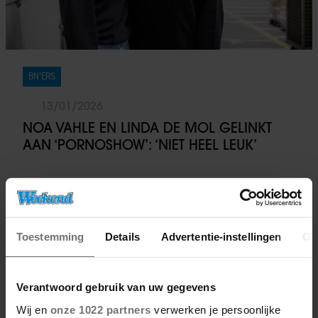
BN'ERS
13/01/2026
NOA VAHLE EN LINDA DE MOL GELINKT
AAN ‘PORNOSHOW’: ‘NIET HEEL LEUK’
Toestemming
Details
Advertentie-instellingen
Ov
Verantwoord gebruik van uw gegevens
Wij en
onze 1022 partners
verwerken je persoonlijke