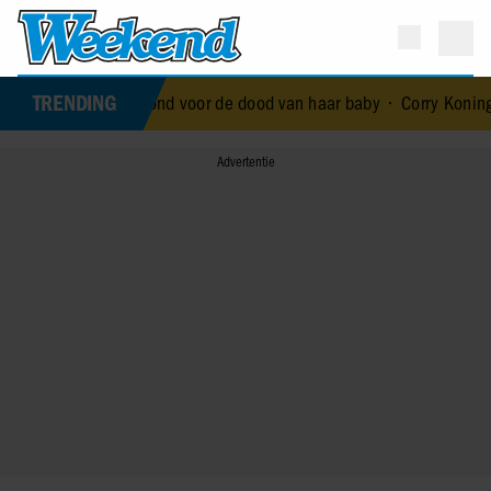
TRENDING
al die terechtstond voor de dood van haar baby
•
Corry Konings gul 