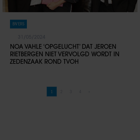
BN'ERS
31/05/2024
NOA VAHLE ‘OPGELUCHT’ DAT JEROEN
RIETBERGEN NIET VERVOLGD WORDT IN
ZEDENZAAK ROND TVOH
1
2
3
4
»
Pagina
Pagina
Pagina
Pagina
Volgende pagina