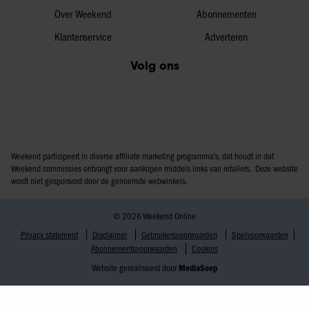
Over Weekend
Abonnementen
Klantenservice
Adverteren
Volg ons
Weekend participeert in diverse affiliate marketing programma’s, dat houdt in dat
Weekend commissies ontvangt voor aankopen middels links van retailers. Deze website
wordt niet gesponsord door de genoemde webwinkels.
© 2026 Weekend Online
Privacy statement
Disclaimer
Gebruikersvoorwaarden
Spelvoorwaarden
Abonnementsvoorwaarden
Cookies
Website gerealiseerd door
MediaSoep