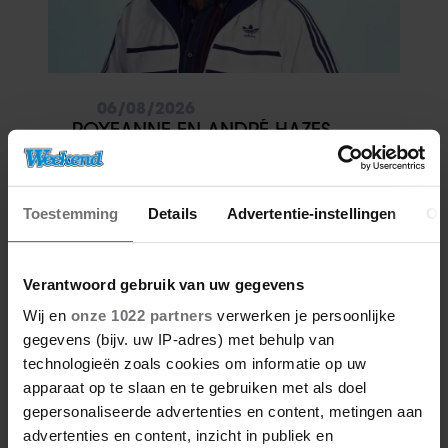
06/08/2026
ROXEANNE EN ANDRÉ HAZES
DENKEN TERUG AAN ‘KAPOT
ENGE’ HAZES-IMITATOR: ‘ECHT
NIET GOED BIJ JE PAASEI’
Toestemming
Details
Advertentie-instellingen
Ov
Verantwoord gebruik van uw gegevens
Wij en
onze 1022 partners
verwerken je persoonlijke
gegevens (bijv. uw IP-adres) met behulp van
technologieën zoals cookies om informatie op uw
apparaat op te slaan en te gebruiken met als doel
gepersonaliseerde advertenties en content, metingen aan
advertenties en content, inzicht in publiek en
06/08/2026