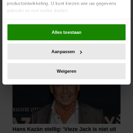
productontwikkeling. U kunt kiezen wie uw gegevens
FAMILIE PEREZ HILTON DEELT
gebruikt en met welke doelen.
HOOPVOLLE UPDATE: ‘HIJ KAN
COMMUNICEREN’
Als u het toestaat, willen we ook graag:
Alles toestaan
Informatie verzamelen over uw geografische
locatie, die tot een paar meter nauwkeurig kan zijn
Uw apparaat identificeren door het actief te
Aanpassen
scannen op specifieke eigenschappen (fingerprinting)
Lees meer over hoe uw persoonlijke gegevens worden
verwerkt en stel uw voorkeuren in het
detailgedeelte
in.
Weigeren
U kunt uw toestemming op elk moment wijzigen of
intrekken in de Cookieverklaring.
We gebruiken cookies om content en advertenties te
personaliseren, om functies voor social media te bieden
en om ons websiteverkeer te analyseren. Ook delen we
informatie over uw gebruik van onze site met onze
partners voor social media, adverteren en analyse. Deze