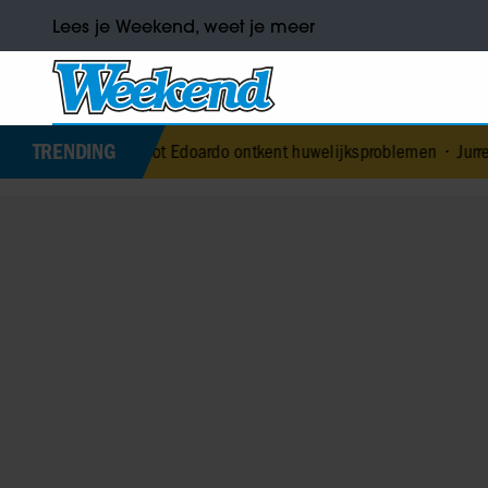
Lees je Weekend, weet je meer
TRENDING
tgenoot Edoardo ontkent huwelijksproblemen
•
Jurre Geluk heeft nie