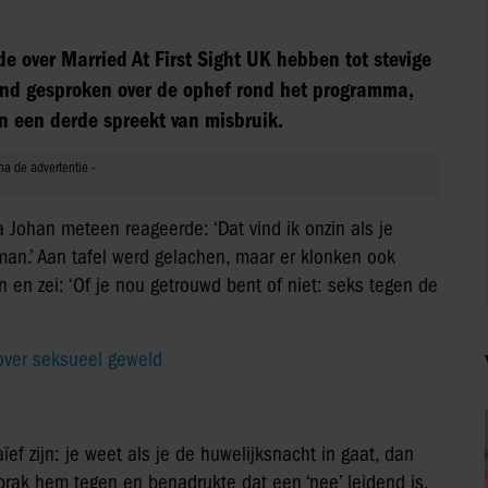
e over Married At First Sight UK hebben tot stevige
ond gesproken over de ophef rond het programma,
n een derde spreekt van misbruik.
 Johan meteen reageerde: ‘Dat vind ik onzin als je
man.’ Aan tafel werd gelachen, maar er klonken ook
 en zei: ‘Of je nou getrouwd bent of niet: seks tegen de
 over seksueel geweld
ïef zijn: je weet als je de huwelijksnacht in gaat, dan
sprak hem tegen en benadrukte dat een ‘nee’ leidend is.