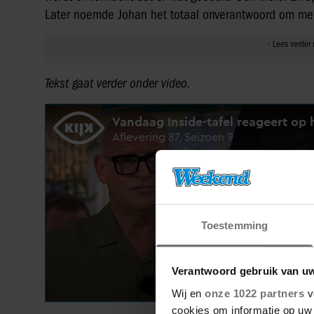
Later noemde Johan het totaal onverantwoord om mens
Tekst gaat verder onder video.
Toestemming
Verantwoord gebruik van u
Wij en
onze 1022 partners
v
cookies om informatie op uw 