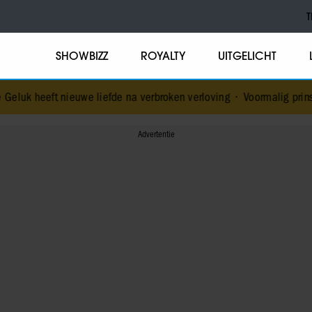
T
SHOWBIZZ
ROYALTY
UITGELICHT
uwe liefde na verbroken verloving
•
Voormalig prins Andrew werd ac