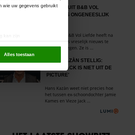
en wie uw gegevens gebruikt
g kan zijn
erprinting)
t
detailgedeelte
in. U kunt uw
Alles toestaan
 media te bieden en om ons
ze partners voor social
nformatie die u aan ze heeft
oord met onze cookies als u