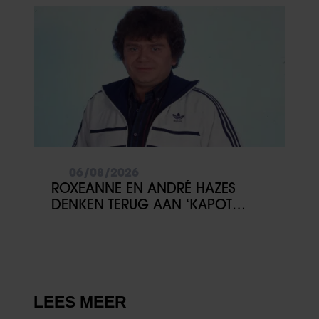
06/08/2026
ROXEANNE EN ANDRÉ HAZES
DENKEN TERUG AAN ‘KAPOT
ENGE’ HAZES-IMITATOR: ‘ECHT
NIET GOED BIJ JE PAASEI’