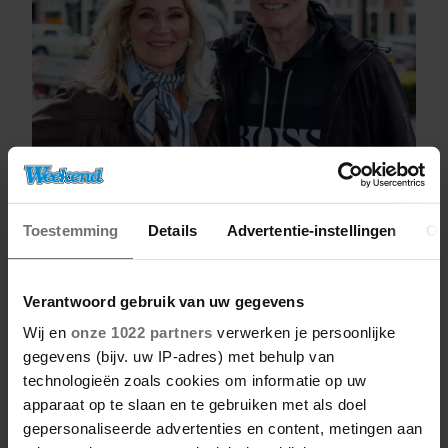
09/08/2026
FERDI BOLLAND OVER GELUK: “ALS ER
Toestemming
Details
Advertentie-instellingen
Ov
IETS IS MET MIJN GEZIN, GOOI IK
ALLES UIT MIJN AGENDA”
Verantwoord gebruik van uw gegevens
Wij en
onze 1022 partners
verwerken je persoonlijke
Vriendin
gegevens (bijv. uw IP-adres) met behulp van
technologieën zoals cookies om informatie op uw
apparaat op te slaan en te gebruiken met als doel
gepersonaliseerde advertenties en content, metingen aan