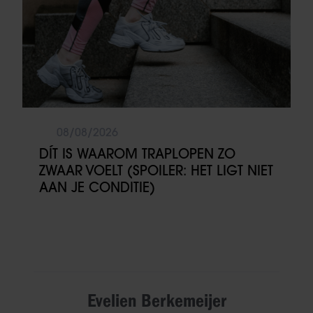
partners kunnen deze gegevens combineren met andere
informatie die u aan ze heeft verstrekt of die ze hebben
verzameld op basis van uw gebruik van hun services. U
gaat akkoord met onze cookies als u onze website blijft
gebruiken.
08/08/2026
DÍT IS WAAROM TRAPLOPEN ZO
ZWAAR VOELT (SPOILER: HET LIGT NIET
AAN JE CONDITIE)
Evelien Berkemeijer