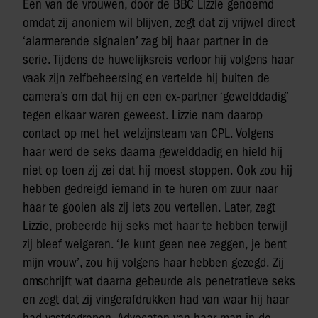
Een van de vrouwen, door de BBC Lizzie genoemd
omdat zij anoniem wil blijven, zegt dat zij vrijwel direct
‘alarmerende signalen’ zag bij haar partner in de
serie. Tijdens de huwelijksreis verloor hij volgens haar
vaak zijn zelfbeheersing en vertelde hij buiten de
camera’s om dat hij en een ex-partner ‘gewelddadig’
tegen elkaar waren geweest. Lizzie nam daarop
contact op met het welzijnsteam van CPL. Volgens
haar werd de seks daarna gewelddadig en hield hij
niet op toen zij zei dat hij moest stoppen. Ook zou hij
hebben gedreigd iemand in te huren om zuur naar
haar te gooien als zij iets zou vertellen. Later, zegt
Lizzie, probeerde hij seks met haar te hebben terwijl
zij bleef weigeren. ‘Je kunt geen nee zeggen, je bent
mijn vrouw’, zou hij volgens haar hebben gezegd. Zij
omschrijft wat daarna gebeurde als penetratieve seks
en zegt dat zij vingerafdrukken had van waar hij haar
had vastgegrepen. Advocaten van haar man in de