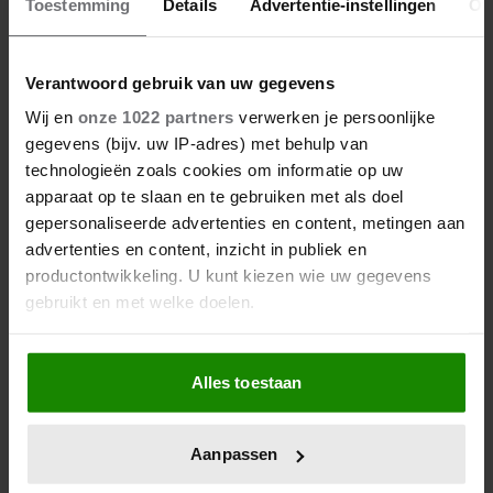
Toestemming
Details
Advertentie-instellingen
Ov
Verantwoord gebruik van uw gegevens
Wij en
onze 1022 partners
verwerken je persoonlijke
gegevens (bijv. uw IP-adres) met behulp van
technologieën zoals cookies om informatie op uw
apparaat op te slaan en te gebruiken met als doel
01/08/2026
gepersonaliseerde advertenties en content, metingen aan
PRINS HARRY EET IN CALIFORNIË
advertenties en content, inzicht in publiek en
NOG ALTIJD DÉZE BRITSE KOST
productontwikkeling. U kunt kiezen wie uw gegevens
gebruikt en met welke doelen.
Als u het toestaat, willen we ook graag:
Buitenland
Alles toestaan
Informatie verzamelen over uw geografische
locatie, die tot een paar meter nauwkeurig kan zijn
Uw apparaat identificeren door het actief te
Aanpassen
scannen op specifieke eigenschappen (fingerprinting)