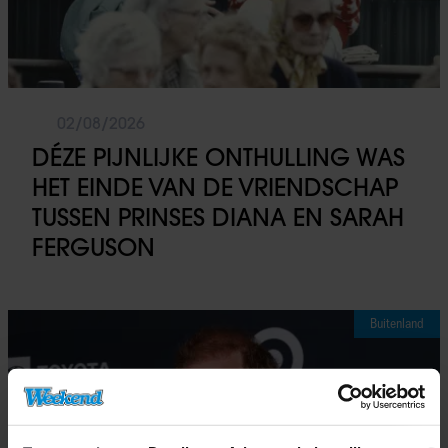
02/08/2026
DÉZE PIJNLIJKE ONTHULLING WAS
HET EINDE VAN DE VRIENDSCHAP
TUSSEN PRINSES DIANA EN SARAH
FERGUSON
Buitenland