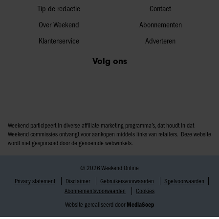
Tip de redactie
Contact
Over Weekend
Abonnementen
Klantenservice
Adverteren
Volg ons
Weekend participeert in diverse affiliate marketing programma’s, dat houdt in dat
Weekend commissies ontvangt voor aankopen middels links van retailers. Deze website
wordt niet gesponsord door de genoemde webwinkels.
© 2026 Weekend Online
Privacy statement
Disclaimer
Gebruikersvoorwaarden
Spelvoorwaarden
Abonnementsvoorwaarden
Cookies
Website gerealiseerd door
MediaSoep