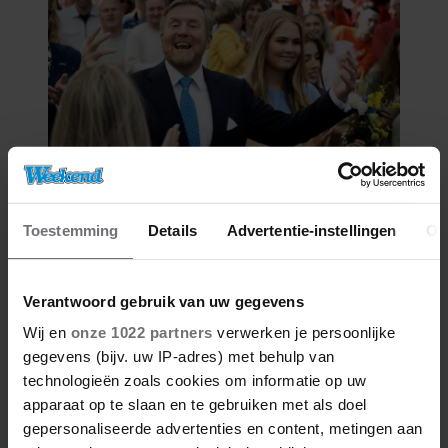
27/04/2026
Toestemming
Details
Advertentie-instellingen
Ov
ZO VIERT DE KONINKLIJKE
FAMILIE KONINGSDAG DIT JAAR
IN FRIESLAND
Verantwoord gebruik van uw gegevens
Wij en
onze 1022 partners
verwerken je persoonlijke
gegevens (bijv. uw IP-adres) met behulp van
technologieën zoals cookies om informatie op uw
apparaat op te slaan en te gebruiken met als doel
gepersonaliseerde advertenties en content, metingen aan