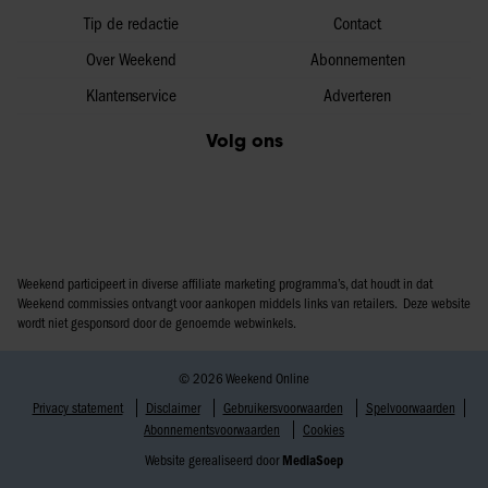
Tip de redactie
Contact
Over Weekend
Abonnementen
Klantenservice
Adverteren
Volg ons
Weekend participeert in diverse affiliate marketing programma’s, dat houdt in dat
Weekend commissies ontvangt voor aankopen middels links van retailers. Deze website
wordt niet gesponsord door de genoemde webwinkels.
© 2026 Weekend Online
Privacy statement
Disclaimer
Gebruikersvoorwaarden
Spelvoorwaarden
Abonnementsvoorwaarden
Cookies
Website gerealiseerd door
MediaSoep