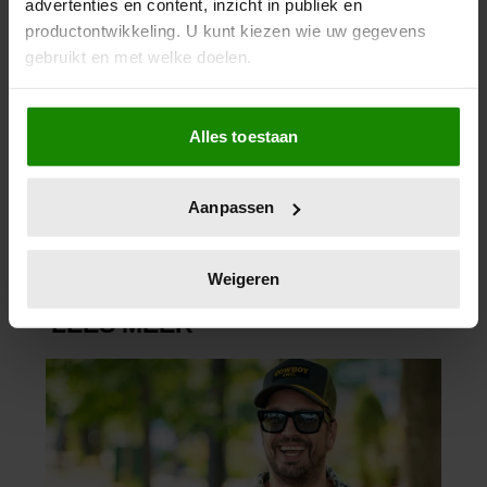
advertenties en content, inzicht in publiek en
productontwikkeling. U kunt kiezen wie uw gegevens
gebruikt en met welke doelen.
Als u het toestaat, willen we ook graag:
26/04/2026
Alles toestaan
Informatie verzamelen over uw geografische
ACCOMMODATIES IN DOKKUM
locatie, die tot een paar meter nauwkeurig kan zijn
VOLGEBOEKT MET KONINGSDAG
Uw apparaat identificeren door het actief te
Aanpassen
scannen op specifieke eigenschappen (fingerprinting)
Lees meer over hoe uw persoonlijke gegevens worden
verwerkt en stel uw voorkeuren in het
detailgedeelte
in.
Weigeren
U kunt uw toestemming op elk moment wijzigen of
intrekken in de Cookieverklaring.
We gebruiken cookies om content en advertenties te
personaliseren, om functies voor social media te bieden
en om ons websiteverkeer te analyseren. Ook delen we
informatie over uw gebruik van onze site met onze
partners voor social media, adverteren en analyse. Deze