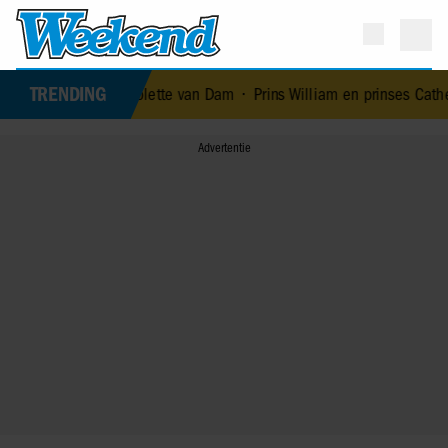
TRENDING
Nicolette van Dam
•
Prins William en prinses Catherine nemen maa