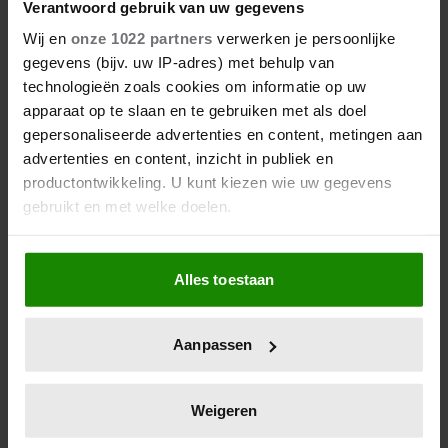
Verantwoord gebruik van uw gegevens
Wij en
onze 1022 partners
verwerken je persoonlijke
gegevens (bijv. uw IP-adres) met behulp van
technologieën zoals cookies om informatie op uw
apparaat op te slaan en te gebruiken met als doel
gepersonaliseerde advertenties en content, metingen aan
advertenties en content, inzicht in publiek en
productontwikkeling. U kunt kiezen wie uw gegevens
gebruikt en met welke doelen.
Als u het toestaat, willen we ook graag:
Alles toestaan
Informatie verzamelen over uw geografische
locatie, die tot een paar meter nauwkeurig kan zijn
Uw apparaat identificeren door het actief te
Aanpassen
scannen op specifieke eigenschappen (fingerprinting)
Lees meer over hoe uw persoonlijke gegevens worden
verwerkt en stel uw voorkeuren in het
detailgedeelte
in.
Weigeren
U kunt uw toestemming op elk moment wijzigen of