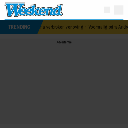
TRENDING
liefde na verbroken verloving
•
Voormalig prins Andrew werd achter