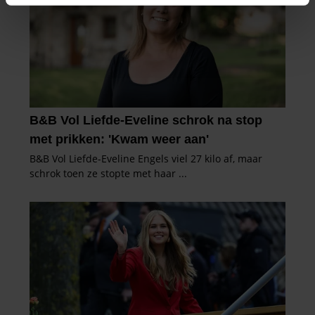
intrekken in de Cookieverklaring.
We gebruiken cookies om content en advertenties te
personaliseren, om functies voor social media te bieden
en om ons websiteverkeer te analyseren. Ook delen we
informatie over uw gebruik van onze site met onze
partners voor social media, adverteren en analyse. Deze
partners kunnen deze gegevens combineren met andere
informatie die u aan ze heeft verstrekt of die ze hebben
verzameld op basis van uw gebruik van hun services. U
gaat akkoord met onze cookies als u onze website blijft
gebruiken.