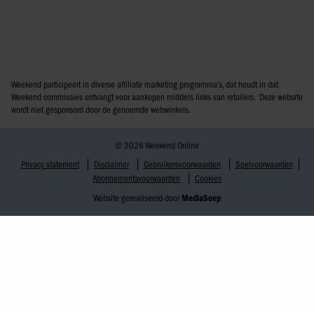
Weekend participeert in diverse affiliate marketing programma’s, dat houdt in dat
Weekend commissies ontvangt voor aankopen middels links van retailers. Deze website
wordt niet gesponsord door de genoemde webwinkels.
© 2026 Weekend Online
Privacy statement
Disclaimer
Gebruikersvoorwaarden
Spelvoorwaarden
Abonnementsvoorwaarden
Cookies
Website gerealiseerd door
MediaSoep