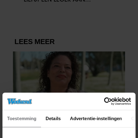
KINDEREN’
Toestemming
Details
Advertentie-instellingen
Ov