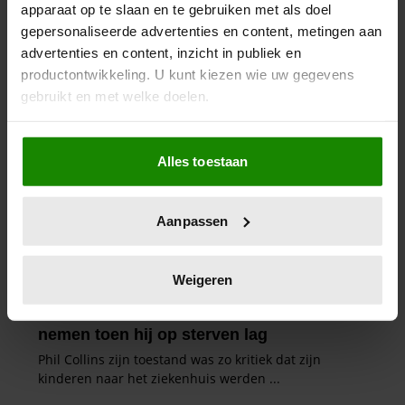
apparaat op te slaan en te gebruiken met als doel
gepersonaliseerde advertenties en content, metingen aan
advertenties en content, inzicht in publiek en
productontwikkeling. U kunt kiezen wie uw gegevens
gebruikt en met welke doelen.
Als u het toestaat, willen we ook graag:
Alles toestaan
Informatie verzamelen over uw geografische
locatie, die tot een paar meter nauwkeurig kan zijn
Uw apparaat identificeren door het actief te
Aanpassen
scannen op specifieke eigenschappen (fingerprinting)
Lees meer over hoe uw persoonlijke gegevens worden
verwerkt en stel uw voorkeuren in het
detailgedeelte
in.
Weigeren
U kunt uw toestemming op elk moment wijzigen of
intrekken in de Cookieverklaring.
We gebruiken cookies om content en advertenties te
personaliseren, om functies voor social media te bieden