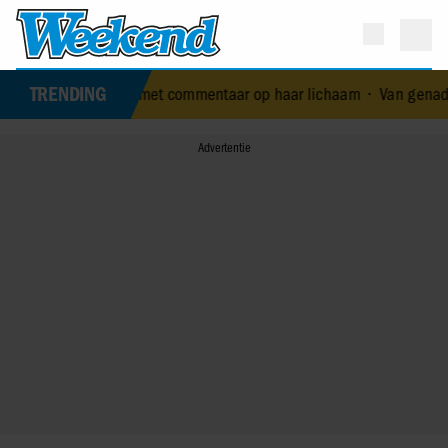
TRENDING
is klaar met commentaar op haar lichaam
•
Van genadeloze celebrity