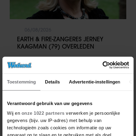
06/08/2026
EARTH & FIRE-ZANGERES JERNEY
KAAGMAN (79) OVERLEDEN
Toestemming
Details
Advertentie-instellingen
Ov
Meer van Redactie
Verantwoord gebruik van uw gegevens
Wij en
onze 1022 partners
verwerken je persoonlijke
gegevens (bijv. uw IP-adres) met behulp van
technologieën zoals cookies om informatie op uw
apparaat op te slaan en te gebruiken met als doel