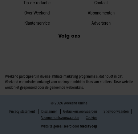
Tip de redactie
Contact
Over Weekend
Abonnementen
Klantenservice
Adverteren
Volg ons
Weekend participeert in diverse affiliate marketing programma’s, dat houdt in dat
Weekend commissies ontvangt voor aankopen middels links van retailers. Deze website
wordt niet gesponsord door de genoemde webwinkels.
© 2026 Weekend Online
Privacy statement
Disclaimer
Gebruikersvoorwaarden
Spelvoorwaarden
Abonnementsvoorwaarden
Cookies
Website gerealiseerd door
MediaSoep