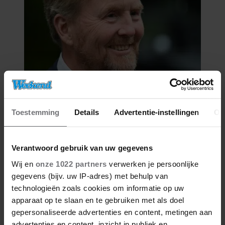
27/04/2026
DE KONING IS JARIG: DEZE
Toestemming
Details
Advertentie-instellingen
Ov
PORTRETTEN VAN WILLEM-
ALEXANDER WIL JE NIET MISSEN
Verantwoord gebruik van uw gegevens
Wij en
onze 1022 partners
verwerken je persoonlijke
gegevens (bijv. uw IP-adres) met behulp van
technologieën zoals cookies om informatie op uw
apparaat op te slaan en te gebruiken met als doel
gepersonaliseerde advertenties en content, metingen aan
advertenties en content, inzicht in publiek en