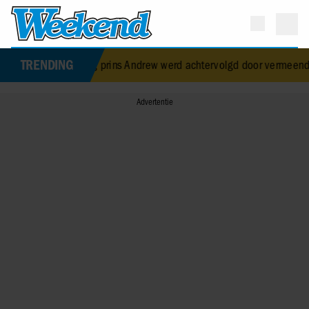
TRENDING
rmalig prins Andrew werd achtervolgd door vermeende stalker met b