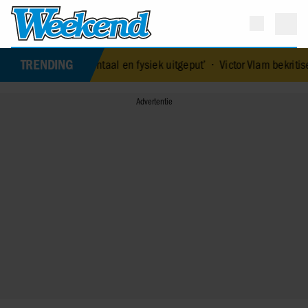
TRENDING
was mentaal en fysiek uitgeput’
•
Victor Vlam bekritiseert Tim Niehe