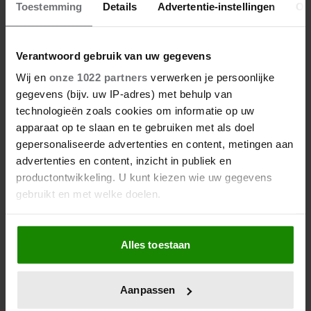
Toestemming
Details
Advertentie-instellingen
Ov
06/08/2026
NUMIDIA DROOMT GROOTS:
‘LIEFST EEN LEGER AAN
Verantwoord gebruik van uw gegevens
KINDEREN’
Wij en
onze 1022 partners
verwerken je persoonlijke
gegevens (bijv. uw IP-adres) met behulp van
technologieën zoals cookies om informatie op uw
apparaat op te slaan en te gebruiken met als doel
gepersonaliseerde advertenties en content, metingen aan
advertenties en content, inzicht in publiek en
productontwikkeling. U kunt kiezen wie uw gegevens
gebruikt en met welke doelen.
Als u het toestaat, willen we ook graag:
Alles toestaan
05/08/2026
Informatie verzamelen over uw geografische
MARISKA VAN KOLCK LAAT
locatie, die tot een paar meter nauwkeurig kan zijn
BLOKKADE LOS: ‘IK STA WEER
Uw apparaat identificeren door het actief te
Aanpassen
OPEN’
scannen op specifieke eigenschappen (fingerprinting)