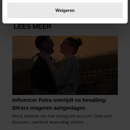
Lees meer over hoe uw persoonlijke gegevens worden
verwerkt en stel uw voorkeuren in het
detailgedeelte
in.
Weigeren
U kunt uw toestemming op elk moment wijzigen of
intrekken in de Cookieverklaring.
We gebruiken cookies om content en advertenties te
personaliseren, om functies voor social media te bieden
en om ons websiteverkeer te analyseren. Ook delen we
informatie over uw gebruik van onze site met onze
partners voor social media, adverteren en analyse. Deze
partners kunnen deze gegevens combineren met andere
informatie die u aan ze heeft verstrekt of die ze hebben
verzameld op basis van uw gebruik van hun services. U
gaat akkoord met onze cookies als u onze website blijft
gebruiken.