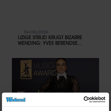
06/08/2026
IJZIGE STRIJD KRIJGT BIZARRE
WENDING: YVES BERENDSE
BELANDT TÓCH MET VALENTIJN
DRIESSEN IN HET VLIEGTUIG