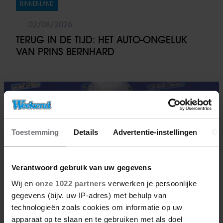
BINNENLAND
02/08/2026
TERUG IN DE TIJD: HET AUTO-ONGELUK
VAN PRINS BERNHARD
Toestemming
Details
Advertentie-instellingen
Ov
Verantwoord gebruik van uw gegevens
Wij en
onze 1022 partners
verwerken je persoonlijke
gegevens (bijv. uw IP-adres) met behulp van
technologieën zoals cookies om informatie op uw
apparaat op te slaan en te gebruiken met als doel
BN'ERS