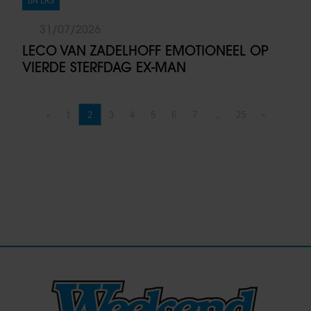
BN'ERS
31/07/2026
LECO VAN ZADELHOFF EMOTIONEEL OP
VIERDE STERFDAG EX-MAN
«
1
2
3
4
5
6
7
…
25
»
Vorige pagina
Pagina
Pagina
Pagina
Pagina
Pagina
Pagina
Pagina
Pagina
Volgende pag