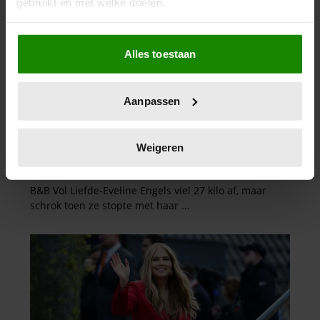
gebruikt en met welke doelen.
Als u het toestaat, willen we ook graag:
Alles toestaan
Informatie verzamelen over uw geografische
locatie, die tot een paar meter nauwkeurig kan zijn
Uw apparaat identificeren door het actief te
Aanpassen
scannen op specifieke eigenschappen (fingerprinting)
Lees meer over hoe uw persoonlijke gegevens worden
verwerkt en stel uw voorkeuren in het
detailgedeelte
in.
Weigeren
U kunt uw toestemming op elk moment wijzigen of
intrekken in de Cookieverklaring.
We gebruiken cookies om content en advertenties te
personaliseren, om functies voor social media te bieden
en om ons websiteverkeer te analyseren. Ook delen we
informatie over uw gebruik van onze site met onze
partners voor social media, adverteren en analyse. Deze
partners kunnen deze gegevens combineren met andere
informatie die u aan ze heeft verstrekt of die ze hebben