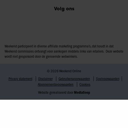
Volg ons
Weekend participeert in diverse affiliate marketing programma’s, dat houdt in dat
Weekend commissies ontvangt voor aankopen middels links van retailers. Deze website
wordt niet gesponsord door de genoemde webwinkels.
© 2026 Weekend Online
Privacy statement
Disclaimer
Gebruikersvoorwaarden
Spelvoorwaarden
Abonnementsvoorwaarden
Cookies
Website gerealiseerd door
MediaSoep