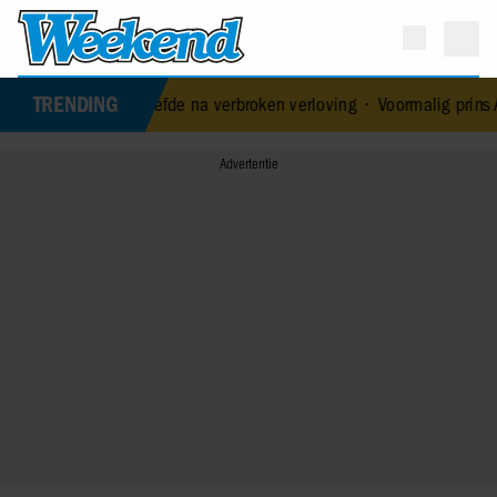
TRENDING
euwe liefde na verbroken verloving
•
Voormalig prins Andrew werd a