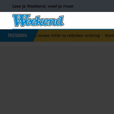
Lees je Weekend, weet je meer
TRENDING
 heeft nieuwe liefde na verbroken verloving
•
Voormalig prins Andre