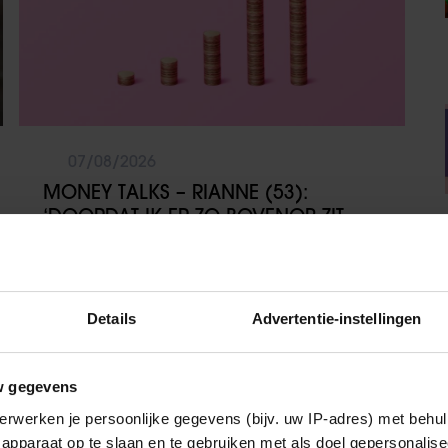
07/08/2026
MONEY TALKS – RIANNE (53):
‘DOORDAT IK ER ZO BOVENOP ZIT,
HEBBEN WE GEEN SCHULDEN’
Sante
Details
Advertentie-instellingen
w gegevens
erwerken je persoonlijke gegevens (bijv. uw IP-adres) met behul
apparaat op te slaan en te gebruiken met als doel gepersonalise