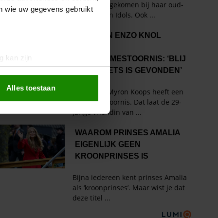
en wie uw gegevens gebruikt
g kan zijn
erprinting)
t
detailgedeelte
in. U kunt uw
Alles toestaan
 media te bieden en om ons
ze partners voor social
nformatie die u aan ze heeft
oord met onze cookies als u