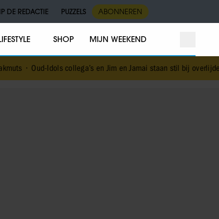
IP DE REDACTIE
PUZZELS
ABONNEREN
LIFESTYLE
SHOP
MIJN WEEKEND
ols collega’s en Jim en Jamai staan stil bij overlijden Jerney Kaag