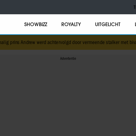
T
SHOWBIZZ
ROYALTY
UITGELICHT
w werd achtervolgd door vermeende stalker met bivakmuts
•
Oud-Id