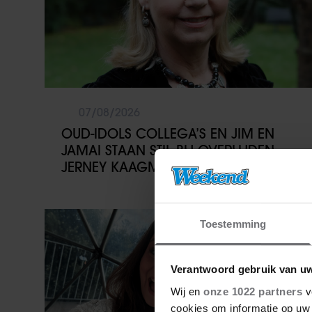
07/08/2026
OUD-IDOLS COLLEGA’S EN JIM EN
JAMAI STAAN STIL BIJ OVERLIJDEN
JERNEY KAAGMAN
Party
Toestemming
Verantwoord gebruik van u
Wij en
onze 1022 partners
v
cookies om informatie op uw 