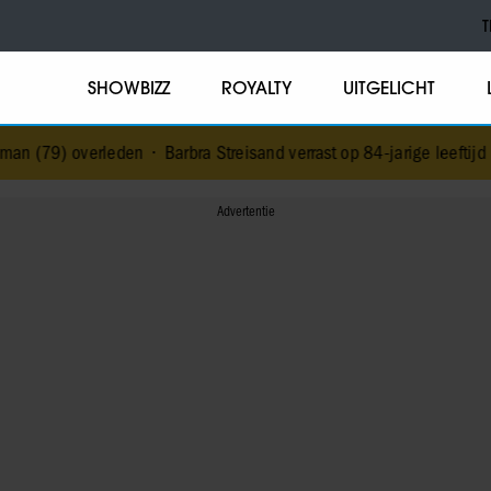
T
SHOWBIZZ
ROYALTY
UITGELICHT
eden
•
Barbra Streisand verrast op 84-jarige leeftijd met eerste kin