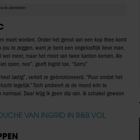
C
oken moet worden. Onder het genot van een kop thee komt
n jou te zeggen, want je bent een ongelooflijk lieve man.
 wil wel meer, maar het moet van twee kanten komen. Als
iet open, nee”, geeft Ingrid toe. “Sorry.”
et heel lastig”, vertelt ze geëmotioneerd. “Puur omdat het
elucht tegelijk.” Toch probeert ze de moed erin te
k normaal. Daar krijg ik geen dip van. Ik schakel gewoon
OUCHE VAN INGRID IN B&B VOL
PPEN