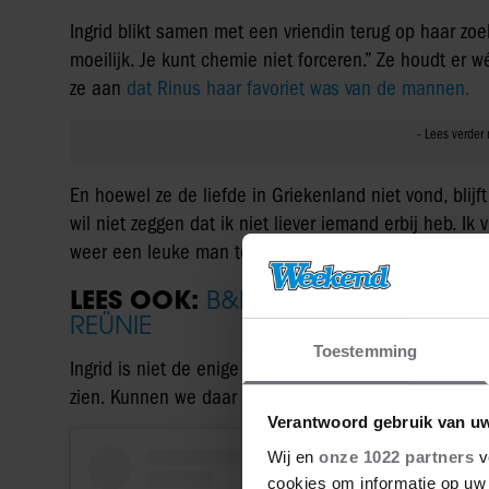
Ingrid blikt samen met een vriendin terug op haar zoek
moeilijk. Je kunt chemie niet forceren.” Ze houdt er 
ze aan
dat Rinus haar favoriet was van de mannen.
En hoewel ze de liefde in Griekenland niet vond, blijf
wil niet zeggen dat ik niet liever iemand erbij heb. Ik 
weer een leuke man tegen te komen die dat samen me
LEES OOK:
B&B VOL LIEFDE-KANDID
REÜNIE
Toestemming
Ingrid is niet de enige die haar avontuur in tranen e
zien. Kunnen we daar nóg meer drama verwachten?
Verantwoord gebruik van u
Wij en
onze 1022 partners
v
cookies om informatie op uw 