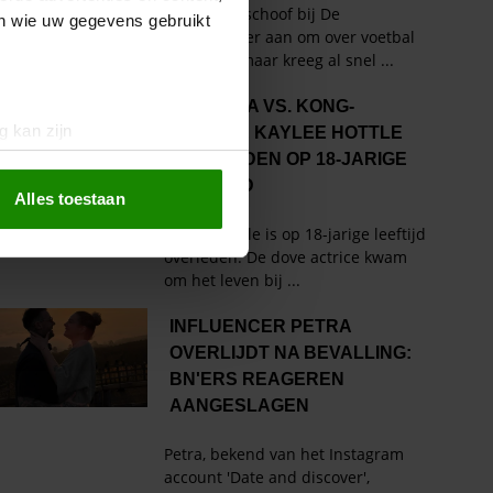
en wie uw gegevens gebruikt
g kan zijn
erprinting)
t
detailgedeelte
in. U kunt uw
Alles toestaan
 media te bieden en om ons
ze partners voor social
nformatie die u aan ze heeft
oord met onze cookies als u