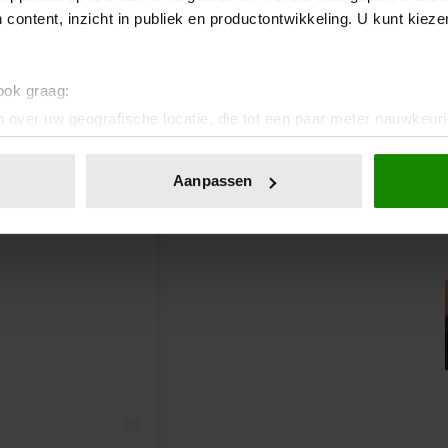
 content, inzicht in publiek en productontwikkeling. U kunt kiez
 ook graag:
 over uw geografische locatie, die tot een paar meter nauwkeuri
eren door het actief te scannen op specifieke eigenschappen (fing
onlijke gegevens worden verwerkt en stel uw voorkeuren in he
Aanpassen
jzigen of intrekken in de Cookieverklaring.
ent en advertenties te personaliseren, om functies voor social
. Ook delen we informatie over uw gebruik van onze site met on
n
e. Deze partners kunnen deze gegevens combineren met andere i
erzameld op basis van uw gebruik van hun services. U gaat akk