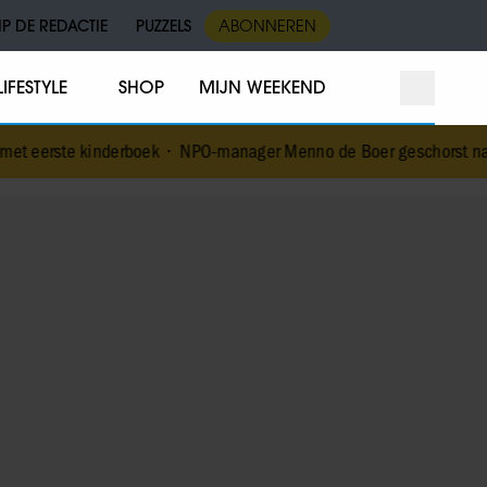
IP DE REDACTIE
PUZZELS
ABONNEREN
LIFESTYLE
SHOP
MIJN WEEKEND
derboek
•
NPO-manager Menno de Boer geschorst na versturen dickpi