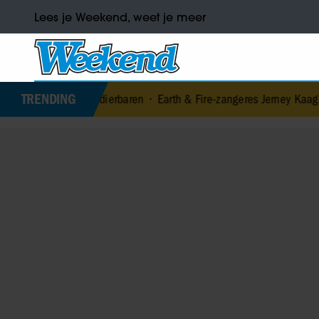
Lees je Weekend, weet je meer
TRENDING
 meest dierbaren
•
Earth & Fire-zangeres Jerney Kaagman (79) overl