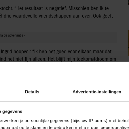
tocht. “Het resultaat is negatief. Misschien ben ik te
wél drie waardevolle vriendschappen aan over. Ook geeft
t Ingrid hoopvol: “Ik heb het goed voor elkaar, maar dat
vind het niet fijn alleen. Het blijft mijn toekomstdroom om
t mij wil delen.”
ATEN HEFFEN HET GLAS TIJDENS
Details
Advertentie-instellingen
indigde. Vanaf woensdag 10 september is de reünie te
w gegevens
erwerken je persoonlijke gegevens (bijv. uw IP-adres) met behul
apparaat op te slaan en te gebruiken met als doel gepersonalise