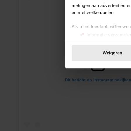
metingen aan advertenties en
en met welke doelen.
Als u het toestaat, willen we
Informatie verzamelen
Uw apparaat identific
Lees meer over hoe uw perso
Weigeren
toestemming op elk moment wi
We gebruiken cookies om cont
websiteverkeer te analyseren
Dit bericht op Instagram bekijke
media, adverteren en analys
verstrekt of die ze hebben v
onze website blijft gebruiken.