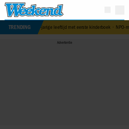
TRENDING
 verrast op 84-jarige leeftijd met eerste kinderboek
•
NPO-manager M