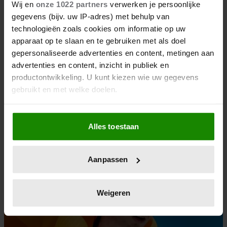
Wij en
onze 1022 partners
verwerken je persoonlijke
gegevens (bijv. uw IP-adres) met behulp van
technologieën zoals cookies om informatie op uw
apparaat op te slaan en te gebruiken met als doel
gepersonaliseerde advertenties en content, metingen aan
advertenties en content, inzicht in publiek en
18/02/2026
productontwikkeling. U kunt kiezen wie uw gegevens
MICHEL MULDER ZIET KANSEN EN ZOU
gebruikt en met welke doelen.
SCHAATSBONDSCOACH WORDEN
OVERWEGEN
Als u het toestaat, willen we ook graag:
Alles toestaan
Informatie verzamelen over uw geografische
locatie, die tot een paar meter nauwkeurig kan zijn
Sport
Uw apparaat identificeren door het actief te
Aanpassen
scannen op specifieke eigenschappen (fingerprinting)
Lees meer over hoe uw persoonlijke gegevens worden
verwerkt en stel uw voorkeuren in het
detailgedeelte
in.
Weigeren
U kunt uw toestemming op elk moment wijzigen of
intrekken in de Cookieverklaring.