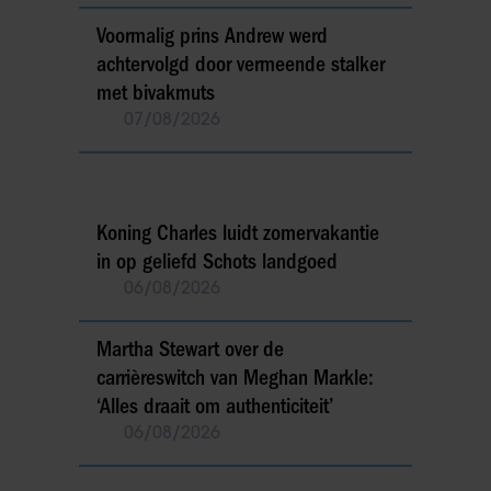
Voormalig prins Andrew werd
achtervolgd door vermeende stalker
met bivakmuts
07/08/2026
Koning Charles luidt zomervakantie
in op geliefd Schots landgoed
06/08/2026
Martha Stewart over de
carrièreswitch van Meghan Markle:
‘Alles draait om authenticiteit’
06/08/2026