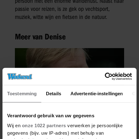
persoon met een enorme wanderlust. Naast haar
passie voor reizen, is ze gek op vechtsport,
muziek, witte wijn en fietsen in de natuur.
Meer van Denise
Toestemming
Details
Advertentie-instellingen
Ov
Verantwoord gebruik van uw gegevens
27/04/2026
Wij en
onze 1022 partners
verwerken je persoonlijke
DE KONING IS JARIG: DEZE
gegevens (bijv. uw IP-adres) met behulp van
PORTRETTEN VAN WILLEM-