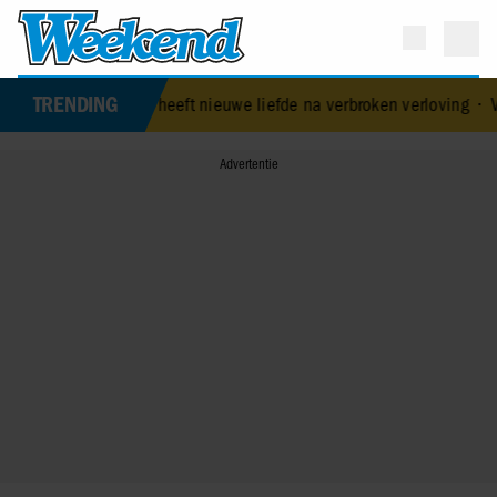
TRENDING
Geluk heeft nieuwe liefde na verbroken verloving
•
Voormalig prins