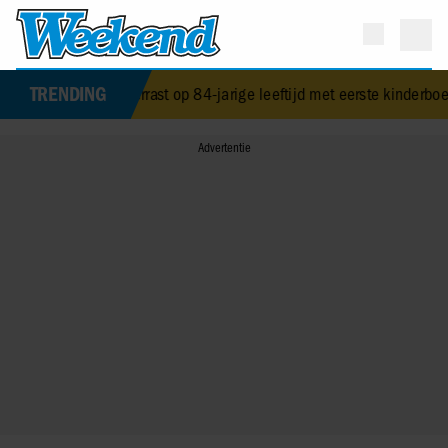
TRENDING
 verrast op 84-jarige leeftijd met eerste kinderboek
•
NPO-manager 