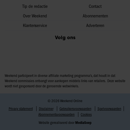
Tip de redactie
Contact
Over Weekend
Abonnementen
Klantenservice
Adverteren
Volg ons
Weekend participeert in diverse affiliate marketing programma’s, dat houdt in dat
Weekend commissies ontvangt voor aankopen middels links van retailers. Deze website
wordt niet gesponsord door de genoemde webwinkels.
© 2026 Weekend Online
Privacy statement
Disclaimer
Gebruikersvoorwaarden
Spelvoorwaarden
Abonnementsvoorwaarden
Cookies
Website gerealiseerd door
MediaSoep