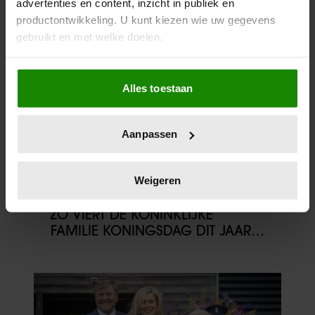
advertenties en content, inzicht in publiek en
ALEXANDER WIL JE NIET MISSEN
productontwikkeling. U kunt kiezen wie uw gegevens
gebruikt en met welke doelen.
Als u het toestaat, willen we ook graag:
Alles toestaan
Informatie verzamelen over uw geografische
locatie, die tot een paar meter nauwkeurig kan zijn
Uw apparaat identificeren door het actief te
Aanpassen
scannen op specifieke eigenschappen (fingerprinting)
Lees meer over hoe uw persoonlijke gegevens worden
verwerkt en stel uw voorkeuren in het
detailgedeelte
in.
Weigeren
U kunt uw toestemming op elk moment wijzigen of
27/04/2026
intrekken in de Cookieverklaring.
ZO VIERT DE KONINKLIJKE
FAMILIE KONINGSDAG DIT JAAR
IN FRIESLAND
We gebruiken cookies om content en advertenties te
personaliseren, om functies voor social media te bieden
en om ons websiteverkeer te analyseren. Ook delen we
informatie over uw gebruik van onze site met onze
partners voor social media, adverteren en analyse. Deze