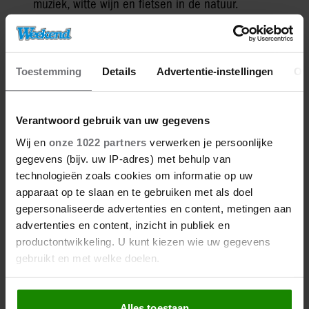
muziek, witte wijn en fietsen in de natuur.
Meer van Denise
Toestemming
Details
Advertentie-instellingen
Ov
Verantwoord gebruik van uw gegevens
Wij en
onze 1022 partners
verwerken je persoonlijke
gegevens (bijv. uw IP-adres) met behulp van
technologieën zoals cookies om informatie op uw
apparaat op te slaan en te gebruiken met als doel
gepersonaliseerde advertenties en content, metingen aan
advertenties en content, inzicht in publiek en
27/04/2026
productontwikkeling. U kunt kiezen wie uw gegevens
DE KONING IS JARIG: DEZE
gebruikt en met welke doelen.
PORTRETTEN VAN WILLEM-
ALEXANDER WIL JE NIET MISSEN
Als u het toestaat, willen we ook graag:
Alles toestaan