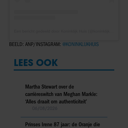
Een bericht gedeeld door Koninklijk Huis (@koninklijkhuis)
BEELD: ANP/INSTAGRAM:
@KONINKLIJKHUIS
LEES OOK
Martha Stewart over de
carrièreswitch van Meghan Markle:
‘Alles draait om authenticiteit’
06/08/2026
Prinses Irene 87 jaar: de Oranje die