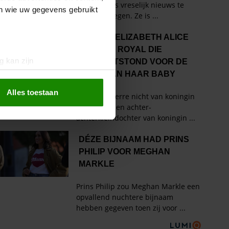
en wie uw gegevens gebruikt
g kan zijn
erprinting)
t
detailgedeelte
in. U kunt uw
Alles toestaan
 media te bieden en om ons
ze partners voor social
nformatie die u aan ze heeft
oord met onze cookies als u