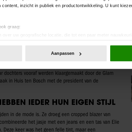
 content, inzicht in publiek en productontwikkeling. U kunt kiez
 ook graag:
 over uw geografische locatie, die tot een paar meter nauwkeuri
eren door het actief te scannen op specifieke eigenschappen (fing
R TON-SUR-TON
onlijke gegevens worden verwerkt en stel uw voorkeuren in he
Aanpassen
jl die we vaker bij haar zien. De kleur staat haar
jzigen of intrekken in de Cookieverklaring.
xtra glamour. Willem-Alexander hield het rustiger met
ent en advertenties te personaliseren, om functies voor social
haar dochters vooraf werden klaargemaakt door de Glam
. Ook delen we informatie over uw gebruik van onze site met on
aak in Huis ten Bosch met de president van de
e. Deze partners kunnen deze gegevens combineren met andere i
erzameld op basis van uw gebruik van hun services. U gaat akk
EBBEN IEDER HUN EIGEN STIJL
tijden in de mode is. Ze droeg een cropped blazer van
e combineerde het jasje met een jeans en een tas van Elie
en. Deze keer was het geen felle tint, maar een