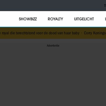
T
SHOWBIZZ
ROYALTY
UITGELICHT
nd voor de dood van haar baby
•
Corry Konings gul voor gezin: ‘Meer