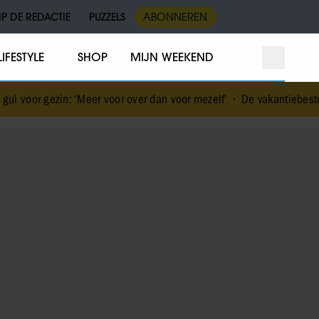
IP DE REDACTIE
PUZZELS
ABONNEREN
LIFESTYLE
SHOP
MIJN WEEKEND
 voor over dan voor mezelf’
•
De vakantiebestemming van… Nicolet