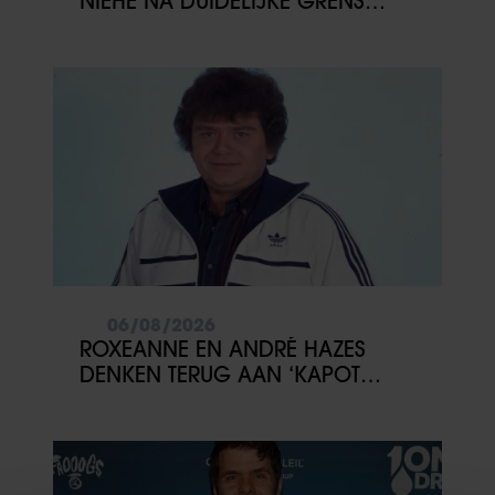
NIEHE NA DUIDELIJKE GRENS
OVER VADER IVO: ‘EEN BEETJE
ONSYMPATHIEK’
06/08/2026
ROXEANNE EN ANDRÉ HAZES
DENKEN TERUG AAN ‘KAPOT
ENGE’ HAZES-IMITATOR: ‘ECHT
NIET GOED BIJ JE PAASEI’