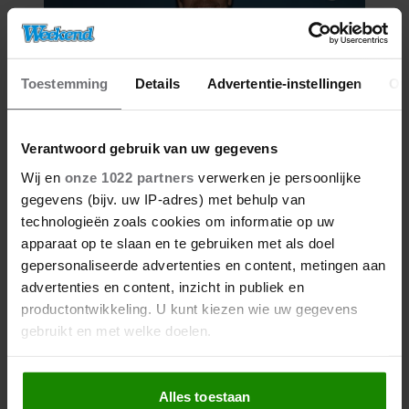
Toestemming
Details
Advertentie-instellingen
Ov
Verantwoord gebruik van uw gegevens
06/08/2026
Wij en
onze 1022 partners
verwerken je persoonlijke
FAMILIE PEREZ HILTON DEELT
gegevens (bijv. uw IP-adres) met behulp van
HOOPVOLLE UPDATE: ‘HIJ KAN
technologieën zoals cookies om informatie op uw
COMMUNICEREN’
apparaat op te slaan en te gebruiken met als doel
gepersonaliseerde advertenties en content, metingen aan
advertenties en content, inzicht in publiek en
productontwikkeling. U kunt kiezen wie uw gegevens
gebruikt en met welke doelen.
Als u het toestaat, willen we ook graag:
Alles toestaan
Informatie verzamelen over uw geografische