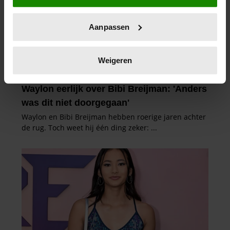
locatie, die tot een paar meter nauwkeurig kan zijn
Uw apparaat identificeren door het actief te
Aanpassen
scannen op specifieke eigenschappen (fingerprinting)
Lees meer over hoe uw persoonlijke gegevens worden
verwerkt en stel uw voorkeuren in het
detailgedeelte
in.
Weigeren
U kunt uw toestemming op elk moment wijzigen of
intrekken in de Cookieverklaring.
We gebruiken cookies om content en advertenties te
personaliseren, om functies voor social media te bieden
en om ons websiteverkeer te analyseren. Ook delen we
informatie over uw gebruik van onze site met onze
partners voor social media, adverteren en analyse. Deze
partners kunnen deze gegevens combineren met andere
informatie die u aan ze heeft verstrekt of die ze hebben
verzameld op basis van uw gebruik van hun services. U
gaat akkoord met onze cookies als u onze website blijft
gebruiken.