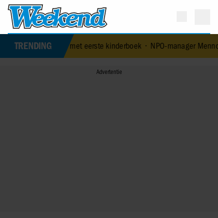
TRENDING
 leeftijd met eerste kinderboek
•
NPO-manager Menno de Boer gescho