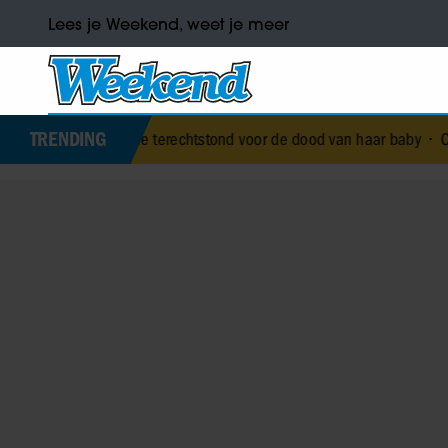
Lees je Weekend, weet je meer
TRENDING
al die terechtstond voor de dood van haar baby
•
Corry Konings gul 