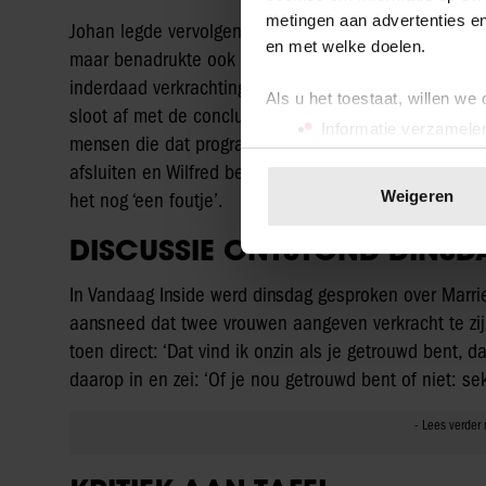
metingen aan advertenties en
Johan legde vervolgens uit dat hij begrijpt dat een man
en met welke doelen.
maar benadrukte ook dat een vrouw daar niet altijd voo
inderdaad verkrachting en dat is net zo erg als een g
Als u het toestaat, willen we
sloot af met de conclusie: ‘Ik heb dat heel slordig g
Informatie verzamelen
mensen die dat programma organiseren. Die vragen o
Uw apparaat identific
afsluiten en Wilfred benoemt dat Johan weinig op zi
Lees meer over hoe uw perso
Weigeren
het nog ‘een foutje’.
toestemming op elk moment wi
DISCUSSIE ONTSTOND DINSD
We gebruiken cookies om cont
websiteverkeer te analyseren
In Vandaag Inside werd dinsdag gesproken over Marrie
media, adverteren en analys
aansneed dat twee vrouwen aangeven verkracht te zij
verstrekt of die ze hebben v
toen direct: ‘Dat vind ik onzin als je getrouwd bent, d
onze website blijft gebruiken.
daarop in en zei: ‘Of je nou getrouwd bent of niet: s