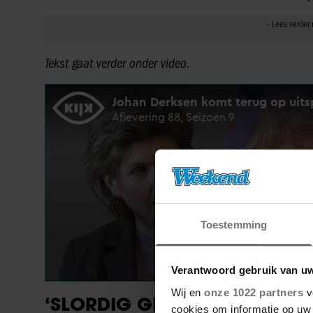
Tekst gaat verder onder video.
Toestemming
Verantwoord gebruik van u
Wij en
onze 1022 partners
v
‘SLORDIG GEFORMULEERD’
cookies om informatie op uw 