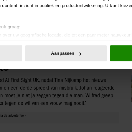
 content, inzicht in publiek en productontwikkeling. U kunt kiez
 in zo’n situatie wil laten zien wat hij allemaal kan,
r openstaat. ‘Als die vrouw dat niet wil, dan is dat
ewone verkrachting die buiten een huwelijk voorkomt.’ Hij
 ook graag:
eformuleerd maar het komt tot stand eigenlijk door de
 over uw geografische locatie, die tot een paar meter nauwkeuri
m dit soort problemen.’ Wanneer ze het onderwerp
eren door het actief te scannen op specifieke eigenschappen (fing
jn woorden terugkomt, dus dit echt meent, noemt Johan
onlijke gegevens worden verwerkt en stel uw voorkeuren in he
Aanpassen
jzigen of intrekken in de Cookieverklaring.
AG
ent en advertenties te personaliseren, om functies voor social
. Ook delen we informatie over uw gebruik van onze site met on
d At First Sight UK, nadat Tina Nijkamp het nieuws
e. Deze partners kunnen deze gegevens combineren met andere i
n en een derde spreekt van misbruik. Johan reageerde
erzameld op basis van uw gebruik van hun services. U gaat akk
an moet je niet ja zeggen tegen die man.’ Wilfred greep
eks tegen de wil van een vrouw mag nooit.’