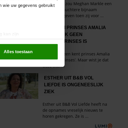
en wie uw gegevens gebruikt
g kan zijn
erprinting)
t
detailgedeelte
in. U kunt uw
Alles toestaan
 media te bieden en om ons
ze partners voor social
nformatie die u aan ze heeft
oord met onze cookies als u