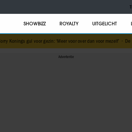
T
SHOWBIZZ
ROYALTY
UITGELICHT
voor gezin: ‘Meer voor over dan voor mezelf’
•
De vakantiebestemmi