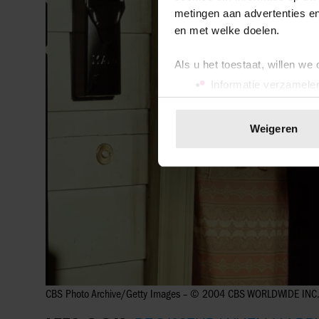
metingen aan advertenties en
en met welke doelen.
Als u het toestaat, willen we
Informatie verzamelen
Uw apparaat identific
Lees meer over hoe uw perso
Weigeren
toestemming op elk moment wi
We gebruiken cookies om cont
websiteverkeer te analyseren
media, adverteren en analys
verstrekt of die ze hebben v
onze website blijft gebruiken.
CBS Photo Archive/Getty Images – © 2004 CBS WORLDWIDE INC