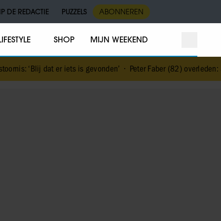
IP DE REDACTIE
PUZZELS
ABONNEREN
LIFESTYLE
SHOP
MIJN WEEKEND
t er iets is gevonden’
•
Peter Faber (82) overleden: acteur stierf vred