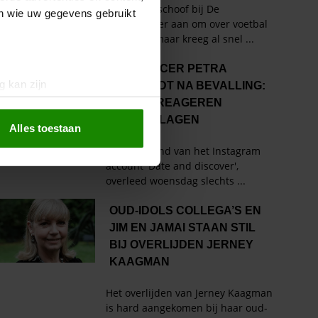
en wie uw gegevens gebruikt
g kan zijn
erprinting)
t
detailgedeelte
in. U kunt uw
Alles toestaan
 media te bieden en om ons
ze partners voor social
nformatie die u aan ze heeft
oord met onze cookies als u