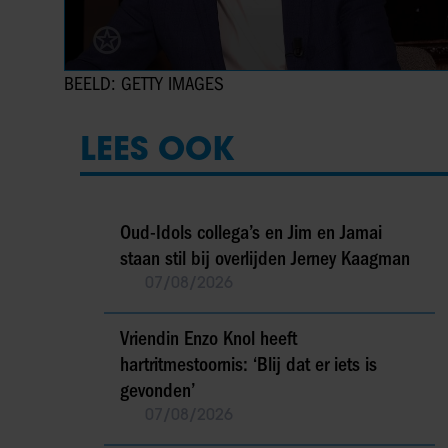
BEELD: GETTY IMAGES
LEES OOK
Oud-Idols collega’s en Jim en Jamai
staan stil bij overlijden Jerney Kaagman
07/08/2026
Vriendin Enzo Knol heeft
hartritmestoornis: ‘Blij dat er iets is
gevonden’
07/08/2026