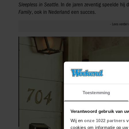
Sleepless in Seattle
. In de jaren zeventig speelde hij
Family
, ook in Nederland een succes.
Toestemming
Verantwoord gebruik van u
Wij en
onze 1022 partners
v
cookies om informatie op uw 