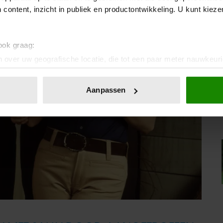
 content, inzicht in publiek en productontwikkeling. U kunt kiez
 ook graag:
 over uw geografische locatie, die tot een paar meter nauwkeuri
eren door het actief te scannen op specifieke eigenschappen (fing
onlijke gegevens worden verwerkt en stel uw voorkeuren in he
Aanpassen
jzigen of intrekken in de Cookieverklaring.
ent en advertenties te personaliseren, om functies voor social
. Ook delen we informatie over uw gebruik van onze site met on
e. Deze partners kunnen deze gegevens combineren met andere i
erzameld op basis van uw gebruik van hun services. U gaat akk
.