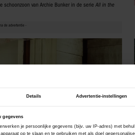
 de schoonzoon van Archie Bunker in de serie
All in the
Details
Advertentie-instellingen
w gegevens
erwerken je persoonlijke gegevens (bijv. uw IP-adres) met behul
apparaat op te slaan en te gebruiken met als doel gepersonalise