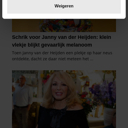
verwerkt en stel uw voorkeuren in het
detailgedeelte
in.
Weigeren
U kunt uw toestemming op elk moment wijzigen of
intrekken in de Cookieverklaring.
We gebruiken cookies om content en advertenties te
personaliseren, om functies voor social media te bieden
en om ons websiteverkeer te analyseren. Ook delen we
informatie over uw gebruik van onze site met onze
partners voor social media, adverteren en analyse. Deze
partners kunnen deze gegevens combineren met andere
informatie die u aan ze heeft verstrekt of die ze hebben
verzameld op basis van uw gebruik van hun services. U
gaat akkoord met onze cookies als u onze website blijft
gebruiken.