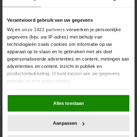
Verantwoord gebruik van uw gegevens
Wij en
onze 1022 partners
verwerken je persoonlijke
gegevens (bijv. uw IP-adres) met behulp van
technologieën zoals cookies om informatie op uw
apparaat op te slaan en te gebruiken met als doel
gepersonaliseerde advertenties en content, metingen aan
advertenties en content, inzicht in publiek en
productontwikkeling. U kunt kiezen wie uw gegevens
gebruikt en met welke doelen.
Als u het toestaat, willen we ook graag:
Alles toestaan
Informatie verzamelen over uw geografische
locatie, die tot een paar meter nauwkeurig kan zijn
Uw apparaat identificeren door het actief te
Aanpassen
scannen op specifieke eigenschappen (fingerprinting)
Lees meer over hoe uw persoonlijke gegevens worden