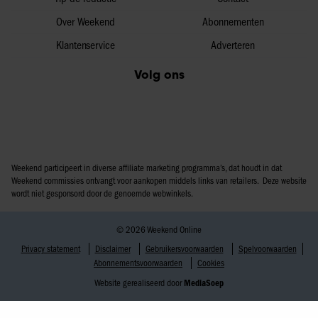
Over Weekend
Abonnementen
Klantenservice
Adverteren
Volg ons
Weekend participeert in diverse affiliate marketing programma’s, dat houdt in dat
Weekend commissies ontvangt voor aankopen middels links van retailers. Deze website
wordt niet gesponsord door de genoemde webwinkels.
© 2026 Weekend Online
Privacy statement
Disclaimer
Gebruikersvoorwaarden
Spelvoorwaarden
Abonnementsvoorwaarden
Cookies
Website gerealiseerd door
MediaSoep