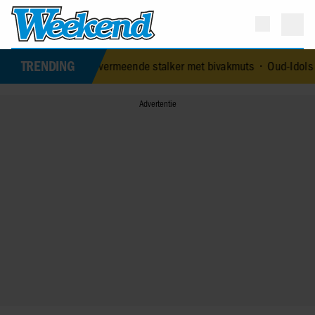
TRENDING
gd door vermeende stalker met bivakmuts
•
Oud-Idols collega’s en J