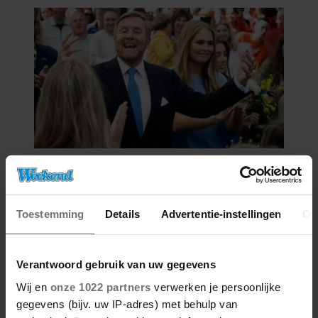
27/04/2026
ZO VIERT DE KONINKLIJKE
FAMILIE KONINGSDAG DIT JAAR
Toestemming
Details
Advertentie-instellingen
Ov
IN FRIESLAND
Verantwoord gebruik van uw gegevens
Wij en
onze 1022 partners
verwerken je persoonlijke
gegevens (bijv. uw IP-adres) met behulp van