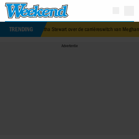
TRENDING
Martha Stewart over de carrièreswitch van Meghan Markle: ‘Alles draa