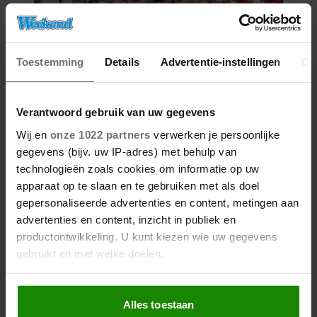
Toestemming
Details
Advertentie-instellingen
Ov
Verantwoord gebruik van uw gegevens
Wij en
onze 1022 partners
verwerken je persoonlijke
27/04/2026
gegevens (bijv. uw IP-adres) met behulp van
ZO VIERT DE KONINKLIJKE
technologieën zoals cookies om informatie op uw
FAMILIE KONINGSDAG DIT JAAR
apparaat op te slaan en te gebruiken met als doel
IN FRIESLAND
gepersonaliseerde advertenties en content, metingen aan
advertenties en content, inzicht in publiek en
productontwikkeling. U kunt kiezen wie uw gegevens
gebruikt en met welke doelen.
Als u het toestaat, willen we ook graag:
Alles toestaan
Informatie verzamelen over uw geografische