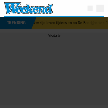
TRENDING
icky over zijn leven tijdens en na De Bondgenoten: ‘Ik was mentaal 