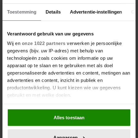
Toestemming
Details
Advertentie-instellingen
Ov
Verantwoord gebruik van uw gegevens
Wij en
onze 1022 partners
verwerken je persoonlijke
gegevens (bijv. uw IP-adres) met behulp van
technologieën zoals cookies om informatie op uw
apparaat op te slaan en te gebruiken met als doel
gepersonaliseerde advertenties en content, metingen aan
advertenties en content, inzicht in publiek en
productontwikkeling. U kunt kiezen wie uw gegevens
gebruikt en met welke doelen.
Als u het toestaat, willen we ook graag:
Alles toestaan
Informatie verzamelen over uw geografische
locatie, die tot een paar meter nauwkeurig kan zijn
Uw apparaat identificeren door het actief te
Aanpassen