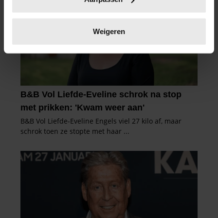
scannen op specifieke eigenschappen (fingerprinting)
Lees meer over hoe uw persoonlijke gegevens worden
verwerkt en stel uw voorkeuren in het
detailgedeelte
in.
Weigeren
U kunt uw toestemming op elk moment wijzigen of
intrekken in de Cookieverklaring.
We gebruiken cookies om content en advertenties te
personaliseren, om functies voor social media te bieden
en om ons websiteverkeer te analyseren. Ook delen we
informatie over uw gebruik van onze site met onze
partners voor social media, adverteren en analyse. Deze
partners kunnen deze gegevens combineren met andere
informatie die u aan ze heeft verstrekt of die ze hebben
verzameld op basis van uw gebruik van hun services. U
gaat akkoord met onze cookies als u onze website blijft
gebruiken.