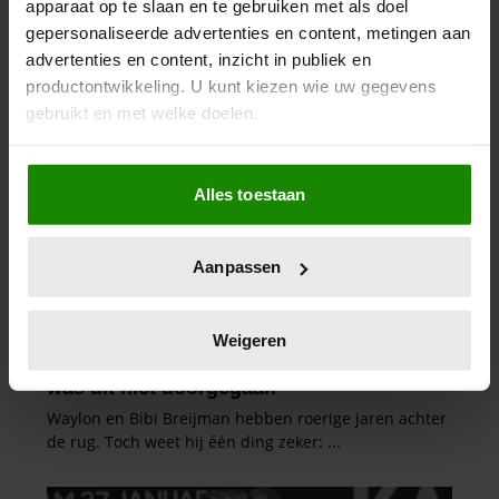
apparaat op te slaan en te gebruiken met als doel
gepersonaliseerde advertenties en content, metingen aan
advertenties en content, inzicht in publiek en
productontwikkeling. U kunt kiezen wie uw gegevens
gebruikt en met welke doelen.
Als u het toestaat, willen we ook graag:
Alles toestaan
Informatie verzamelen over uw geografische
locatie, die tot een paar meter nauwkeurig kan zijn
Uw apparaat identificeren door het actief te
Aanpassen
scannen op specifieke eigenschappen (fingerprinting)
Lees meer over hoe uw persoonlijke gegevens worden
verwerkt en stel uw voorkeuren in het
detailgedeelte
in.
Weigeren
U kunt uw toestemming op elk moment wijzigen of
intrekken in de Cookieverklaring.
We gebruiken cookies om content en advertenties te
personaliseren, om functies voor social media te bieden
en om ons websiteverkeer te analyseren. Ook delen we