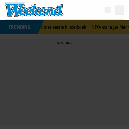
TRENDING
 leeftijd met eerste kinderboek
•
NPO-manager Menno de Boer gescho