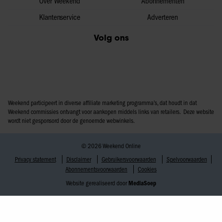
Over Weekend
Abonnementen
Klantenservice
Adverteren
Volg ons
Weekend participeert in diverse affiliate marketing programma’s, dat houdt in dat
Weekend commissies ontvangt voor aankopen middels links van retailers. Deze website
wordt niet gesponsord door de genoemde webwinkels.
© 2026 Weekend Online
Privacy statement
Disclaimer
Gebruikersvoorwaarden
Spelvoorwaarden
Abonnementsvoorwaarden
Cookies
Website gerealiseerd door
MediaSoep