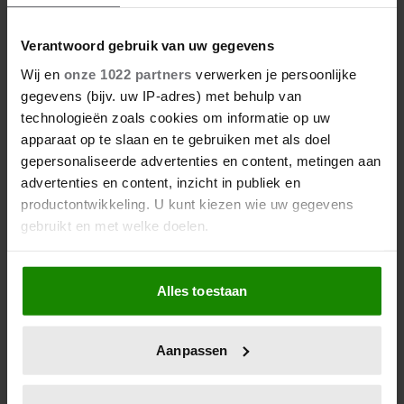
Verantwoord gebruik van uw gegevens
Wij en
onze 1022 partners
verwerken je persoonlijke
gegevens (bijv. uw IP-adres) met behulp van
technologieën zoals cookies om informatie op uw
apparaat op te slaan en te gebruiken met als doel
gepersonaliseerde advertenties en content, metingen aan
advertenties en content, inzicht in publiek en
productontwikkeling. U kunt kiezen wie uw gegevens
gebruikt en met welke doelen.
Als u het toestaat, willen we ook graag:
Alles toestaan
Informatie verzamelen over uw geografische
locatie, die tot een paar meter nauwkeurig kan zijn
Uw apparaat identificeren door het actief te
Aanpassen
scannen op specifieke eigenschappen (fingerprinting)
Lees meer over hoe uw persoonlijke gegevens worden