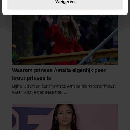
verwerkt en stel uw voorkeuren in het
detailgedeelte
in.
Weigeren
U kunt uw toestemming op elk moment wijzigen of
intrekken in de Cookieverklaring.
We gebruiken cookies om content en advertenties te
personaliseren, om functies voor social media te bieden
en om ons websiteverkeer te analyseren. Ook delen we
informatie over uw gebruik van onze site met onze
partners voor social media, adverteren en analyse. Deze
partners kunnen deze gegevens combineren met andere
informatie die u aan ze heeft verstrekt of die ze hebben
verzameld op basis van uw gebruik van hun services. U
gaat akkoord met onze cookies als u onze website blijft
gebruiken.