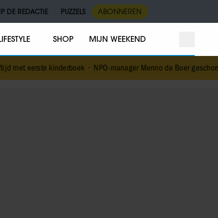
IP DE REDACTIE
PUZZELS
ABONNEREN
LIFESTYLE
SHOP
MIJN WEEKEND
kinderboek
•
NPO-manager Menno de Boer geschorst na versturen dic