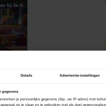
Details
Advertentie-instellingen
w gegevens
erwerken je persoonlijke gegevens (bijv. uw IP-adres) met behul
NPO-manager Menno de Boer geschorst
apparaat op te slaan en te gebruiken met als doel gepersonalise