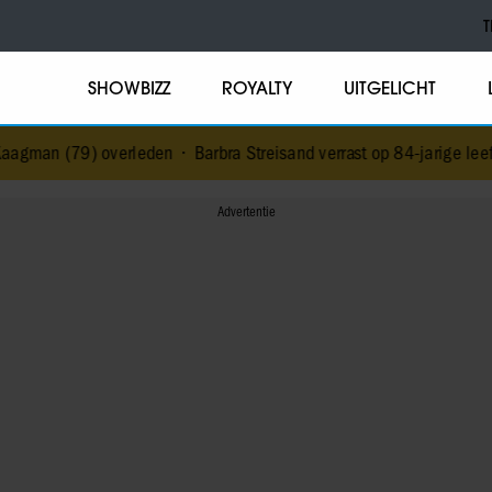
T
SHOWBIZZ
ROYALTY
UITGELICHT
erleden
•
Barbra Streisand verrast op 84-jarige leeftijd met eerste 