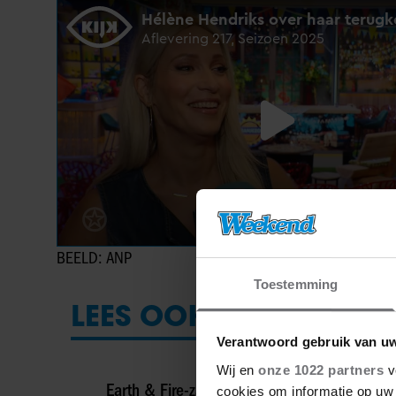
BEELD: ANP
Toestemming
LEES OOK
Verantwoord gebruik van u
Wij en
onze 1022 partners
v
Earth & Fire-zangeres Jerney Kaagman
cookies om informatie op uw 