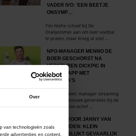
Over
p van technologieën zoals
erde advertenties en content,