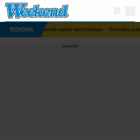
TRENDING
 vermeende stalker met bivakmuts
•
Oud-Idols collega’s en Jim en J