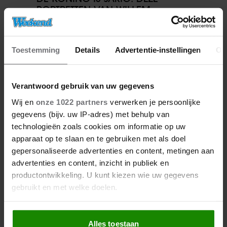
PORTRETTEN VAN WILLEM-
ALEXANDER WIL JE NIET MISSEN
Toestemming
Details
Advertentie-instellingen
Ov
Verantwoord gebruik van uw gegevens
Wij en
onze 1022 partners
verwerken je persoonlijke
gegevens (bijv. uw IP-adres) met behulp van
technologieën zoals cookies om informatie op uw
apparaat op te slaan en te gebruiken met als doel
gepersonaliseerde advertenties en content, metingen aan
27/04/2026
advertenties en content, inzicht in publiek en
ZO VIERT DE KONINKLIJKE
productontwikkeling. U kunt kiezen wie uw gegevens
FAMILIE KONINGSDAG DIT JAAR
gebruikt en met welke doelen.
IN FRIESLAND
Als u het toestaat, willen we ook graag:
Alles toestaan
Informatie verzamelen over uw geografische