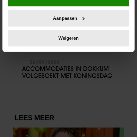
locatie, die tot een paar meter nauwkeurig kan zijn
Uw apparaat identificeren door het actief te
Aanpassen
scannen op specifieke eigenschappen (fingerprinting)
Lees meer over hoe uw persoonlijke gegevens worden
verwerkt en stel uw voorkeuren in het
detailgedeelte
in.
Weigeren
U kunt uw toestemming op elk moment wijzigen of
intrekken in de Cookieverklaring.
26/04/2026
We gebruiken cookies om content en advertenties te
ACCOMMODATIES IN DOKKUM
personaliseren, om functies voor social media te bieden
VOLGEBOEKT MET KONINGSDAG
en om ons websiteverkeer te analyseren. Ook delen we
informatie over uw gebruik van onze site met onze
partners voor social media, adverteren en analyse. Deze
partners kunnen deze gegevens combineren met andere
informatie die u aan ze heeft verstrekt of die ze hebben
verzameld op basis van uw gebruik van hun services. U
gaat akkoord met onze cookies als u onze website blijft
gebruiken.