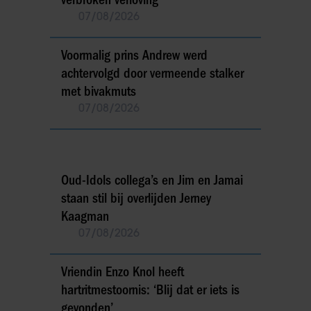
07/08/2026
Voormalig prins Andrew werd
achtervolgd door vermeende stalker
met bivakmuts
07/08/2026
Oud-Idols collega’s en Jim en Jamai
staan stil bij overlijden Jerney
Kaagman
07/08/2026
Vriendin Enzo Knol heeft
hartritmestoornis: ‘Blij dat er iets is
gevonden’