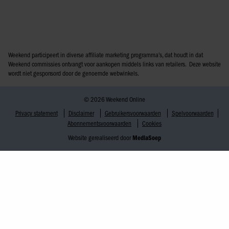
Weekend participeert in diverse affiliate marketing programma’s, dat houdt in dat
Weekend commissies ontvangt voor aankopen middels links van retailers. Deze website
wordt niet gesponsord door de genoemde webwinkels.
© 2026 Weekend Online
Privacy statement
Disclaimer
Gebruikersvoorwaarden
Spelvoorwaarden
Abonnementsvoorwaarden
Cookies
Website gerealiseerd door
MediaSoep