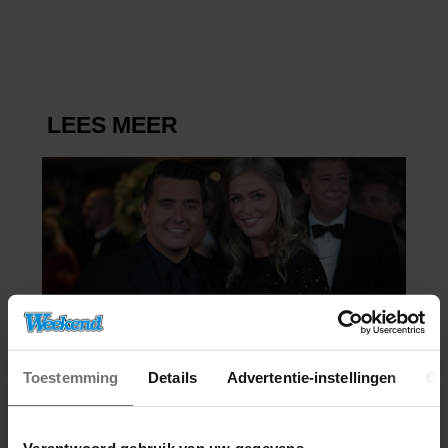
BELANDT TÓCH MET VALENTIJN
DRIESSEN IN HET VLIEGTUIG
Toestemming
Details
Advertentie-instellingen
Ov