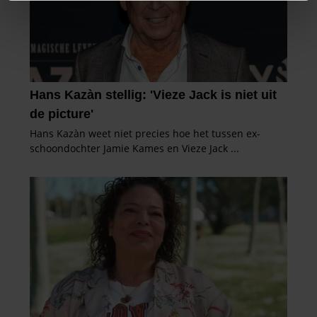
We gebruiken cookies om content en advertenties te
personaliseren, om functies voor social media te bieden
en om ons websiteverkeer te analyseren. Ook delen we
informatie over uw gebruik van onze site met onze
partners voor social media, adverteren en analyse. Deze
partners kunnen deze gegevens combineren met andere
informatie die u aan ze heeft verstrekt of die ze hebben
verzameld op basis van uw gebruik van hun services. U
gaat akkoord met onze cookies als u onze website blijft
gebruiken.