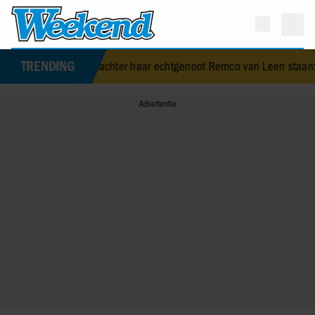
TRENDING
blijft achter haar echtgenoot Remco van Leen staan: ‘Ik kan onders