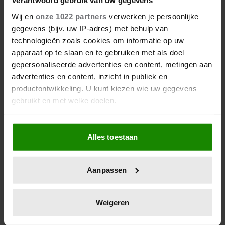
Verantwoord gebruik van uw gegevens
Wij en
onze 1022 partners
verwerken je persoonlijke
gegevens (bijv. uw IP-adres) met behulp van
technologieën zoals cookies om informatie op uw
apparaat op te slaan en te gebruiken met als doel
gepersonaliseerde advertenties en content, metingen aan
advertenties en content, inzicht in publiek en
productontwikkeling. U kunt kiezen wie uw gegevens
gebruikt en met welke doelen.
Als u het toestaat, willen we ook graag:
Alles toestaan
Informatie verzamelen over uw geografische
locatie, die tot een paar meter nauwkeurig kan zijn
Uw apparaat identificeren door het actief te
Aanpassen
scannen op specifieke eigenschappen (fingerprinting)
Lees meer over hoe uw persoonlijke gegevens worden
verwerkt en stel uw voorkeuren in het
detailgedeelte
in.
Weigeren
U kunt uw toestemming op elk moment wijzigen of
intrekken in de Cookieverklaring.