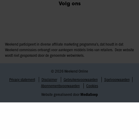
Volg ons
Weekend participeert in diverse affiliate marketing programma’s, dat houdt in dat
Weekend commissies ontvangt voor aankopen middels links van retailers. Deze website
wordt niet gesponsord door de genoemde webwinkels.
© 2026 Weekend Online
Privacy statement
Disclaimer
Gebruikersvoorwaarden
Spelvoorwaarden
Abonnementsvoorwaarden
Cookies
Website gerealiseerd door
MediaSoep