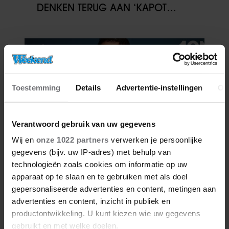
DENKEN TERUG AAN ‘KAPOT
ENGE’ HAZES-IMITATOR: ‘ECHT
NIET GOED BIJ JE PAASEI’
Toestemming
Details
Advertentie-instellingen
Ov
Verantwoord gebruik van uw gegevens
Wij en
onze 1022 partners
verwerken je persoonlijke
gegevens (bijv. uw IP-adres) met behulp van
06/08/2026
technologieën zoals cookies om informatie op uw
FAMILIE PEREZ HILTON DEELT
apparaat op te slaan en te gebruiken met als doel
HOOPVOLLE UPDATE: ‘HIJ KAN
gepersonaliseerde advertenties en content, metingen aan
COMMUNICEREN’
advertenties en content, inzicht in publiek en
productontwikkeling. U kunt kiezen wie uw gegevens
gebruikt en met welke doelen.