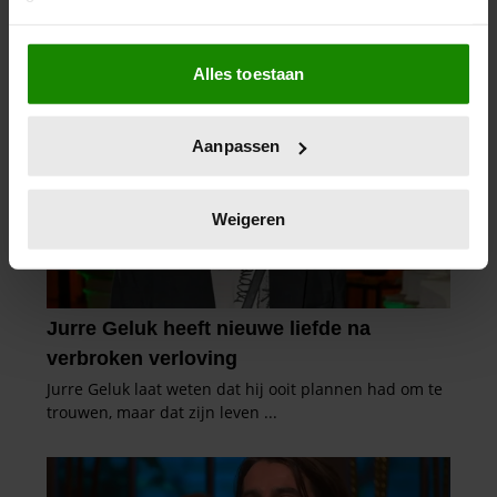
Als u het toestaat, willen we ook graag:
Alles toestaan
Informatie verzamelen over uw geografische
locatie, die tot een paar meter nauwkeurig kan zijn
Uw apparaat identificeren door het actief te
Aanpassen
scannen op specifieke eigenschappen (fingerprinting)
Lees meer over hoe uw persoonlijke gegevens worden
verwerkt en stel uw voorkeuren in het
detailgedeelte
in.
Weigeren
U kunt uw toestemming op elk moment wijzigen of
intrekken in de Cookieverklaring.
We gebruiken cookies om content en advertenties te
personaliseren, om functies voor social media te bieden
en om ons websiteverkeer te analyseren. Ook delen we
informatie over uw gebruik van onze site met onze
partners voor social media, adverteren en analyse. Deze
partners kunnen deze gegevens combineren met andere
informatie die u aan ze heeft verstrekt of die ze hebben